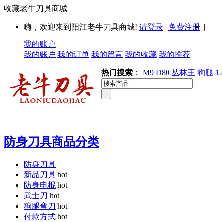
收藏老牛刀具商城
|
嗨，欢迎来到阳江老牛刀具商城!
请登录
|
免费注册
|
我的账户
我的账户
我的订单
我的留言
我的收藏
我的推荐
热门搜索
：
M9
D80
丛林王
狗腿
1
防身刀具商品分类
防身刀具
新品刀具
hot
防身电棍
hot
武士刀
hot
狗腿弯刀
hot
付款方式
hot