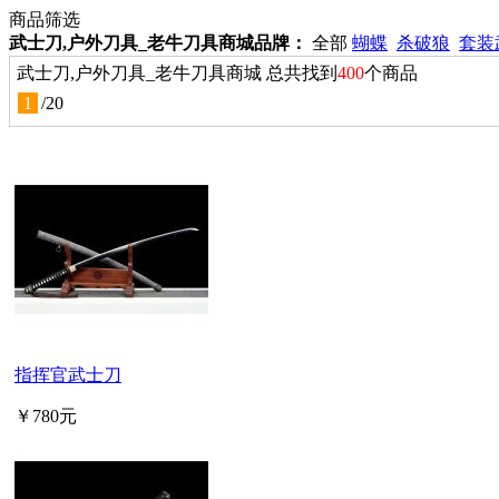
商品筛选
武士刀,户外刀具_老牛刀具商城品牌：
全部
蝴蝶
杀破狼
套装
武士刀,户外刀具_老牛刀具商城 总共找到
400
个商品
1
/
20
指挥官武士刀
￥780元