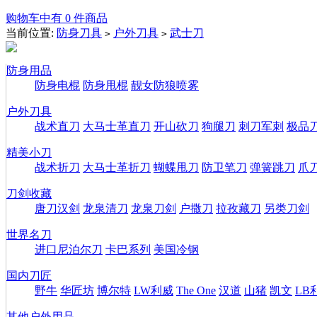
购物车中有 0 件商品
当前位置:
防身刀具
户外刀具
武士刀
>
>
防身用品
防身电棍
防身甩棍
靓女防狼喷雾
户外刀具
战术直刀
大马士革直刀
开山砍刀
狗腿刀
刺刀军刺
极品
精美小刀
战术折刀
大马士革折刀
蝴蝶甩刀
防卫笔刀
弹簧跳刀
爪
刀剑收藏
唐刀汉剑
龙泉清刀
龙泉刀剑
户撒刀
拉孜藏刀
另类刀剑
世界名刀
进口尼泊尔刀
卡巴系列
美国冷钢
国内刀匠
野牛
华匠坊
博尔特
LW利威
The One
汉道
山猪
凯文
LB
其他户外用品