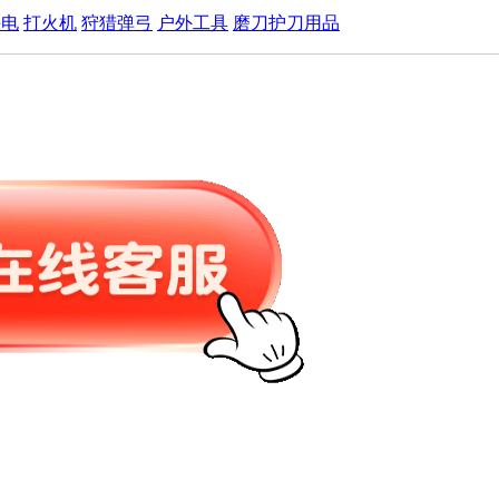
手电
打火机
狩猎弹弓
户外工具
磨刀护刀用品