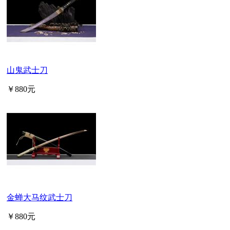
山鬼武士刀
￥880元
金蝉大马纹武士刀
￥880元