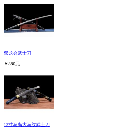
双龙会武士刀
￥880元
12寸马岛大马纹武士刀