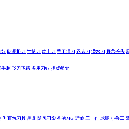
刀奴
防暴棍刀
兰博刀
武士刀
手工猎刀
忍者刀
潜水刀
野营斧头
刀手刺
飞刀飞镖
多用刀钳
指虎拳套
利兵
百炼刀具
黑龙
随风刃影
香港MG
野狼
三丰作
威鹏
小鲁工