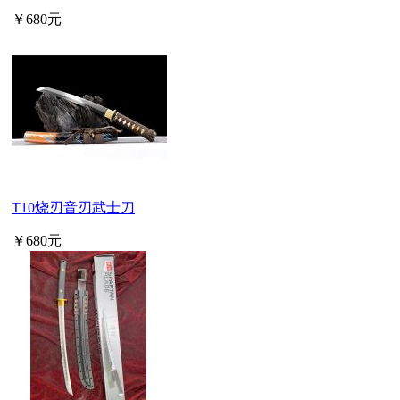
￥680元
T10烧刃音刃武士刀
￥680元