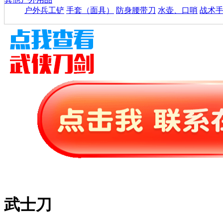
户外兵工铲
手套（面具）
防身腰带刀
水壶、口哨
战术
武士刀