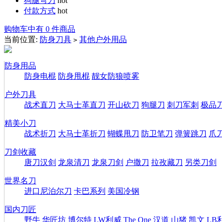
狗腿弯刀
hot
付款方式
hot
购物车中有 0 件商品
当前位置:
防身刀具
其他户外用品
>
防身用品
防身电棍
防身甩棍
靓女防狼喷雾
户外刀具
战术直刀
大马士革直刀
开山砍刀
狗腿刀
刺刀军刺
极品
精美小刀
战术折刀
大马士革折刀
蝴蝶甩刀
防卫笔刀
弹簧跳刀
爪
刀剑收藏
唐刀汉剑
龙泉清刀
龙泉刀剑
户撒刀
拉孜藏刀
另类刀剑
世界名刀
进口尼泊尔刀
卡巴系列
美国冷钢
国内刀匠
野牛
华匠坊
博尔特
LW利威
The One
汉道
山猪
凯文
LB