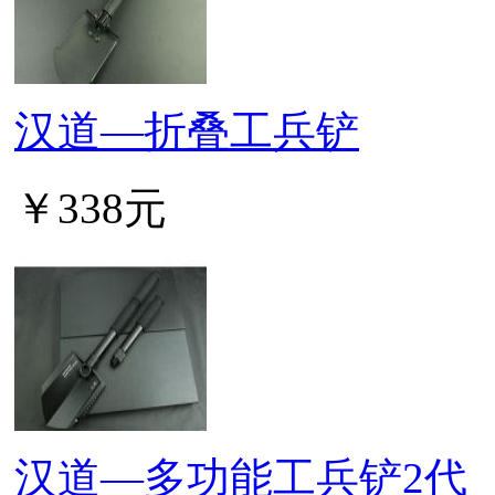
汉道—折叠工兵铲
￥338元
汉道—多功能工兵铲2代