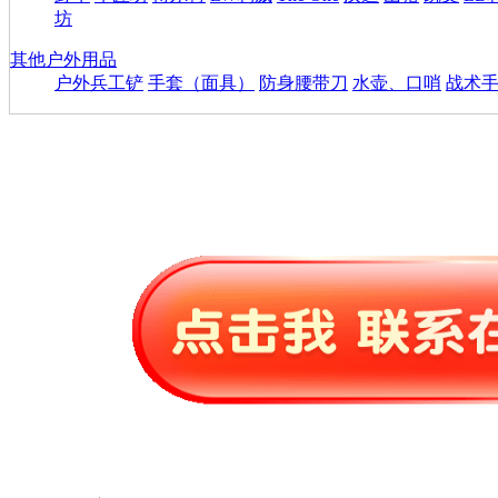
坊
其他户外用品
户外兵工铲
手套（面具）
防身腰带刀
水壶、口哨
战术