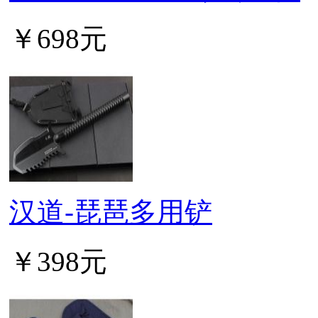
￥698元
汉道-琵琶多用铲
￥398元