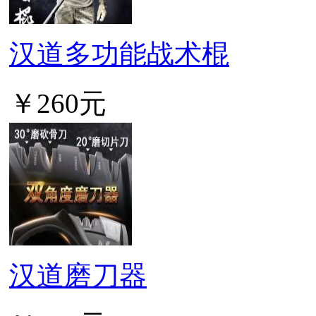
汉道多功能战术棍
￥260元
汉道磨刀器