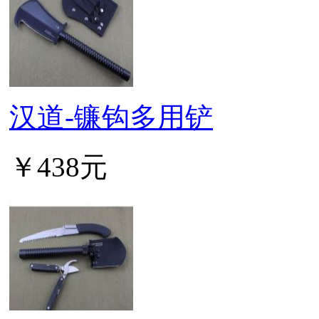
汉道-镰钩多用铲
￥438元