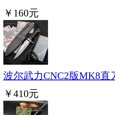
￥160元
波尔武力CNC2版MK8直
￥410元