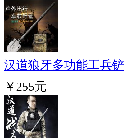
汉道狼牙多功能工兵铲
￥255元