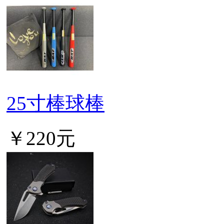
25寸棒球棒
￥220元