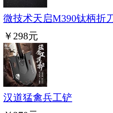
微技术天启M390钛柄折
￥298元
汉道猛禽兵工铲