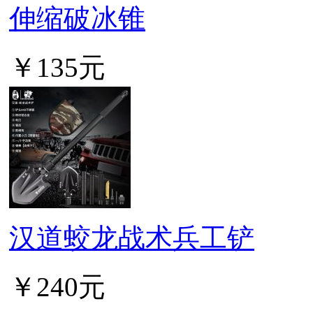
伸缩破冰锥
￥135元
汉道蛟龙战术兵工铲
￥240元