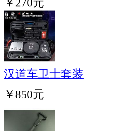
￥270元
汉道车卫士套装
￥850元