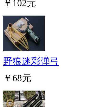
￥102元
野狼迷彩弹弓
￥68元