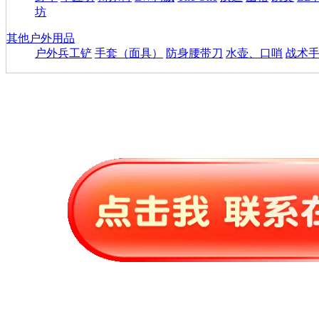
坊
其他户外用品
户外兵工铲
手套（面具）
防身腰带刀
水壶、口哨
战术