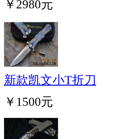
￥2980元
新款凯文小T折刀
￥1500元