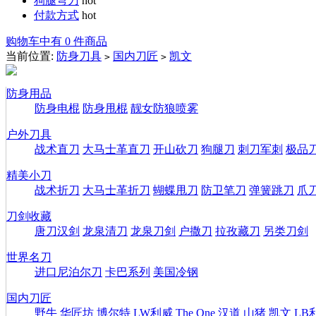
狗腿弯刀
hot
付款方式
hot
购物车中有 0 件商品
当前位置:
防身刀具
国内刀匠
凯文
>
>
防身用品
防身电棍
防身甩棍
靓女防狼喷雾
户外刀具
战术直刀
大马士革直刀
开山砍刀
狗腿刀
刺刀军刺
极品
精美小刀
战术折刀
大马士革折刀
蝴蝶甩刀
防卫笔刀
弹簧跳刀
爪
刀剑收藏
唐刀汉剑
龙泉清刀
龙泉刀剑
户撒刀
拉孜藏刀
另类刀剑
世界名刀
进口尼泊尔刀
卡巴系列
美国冷钢
国内刀匠
野牛
华匠坊
博尔特
LW利威
The One
汉道
山猪
凯文
LB