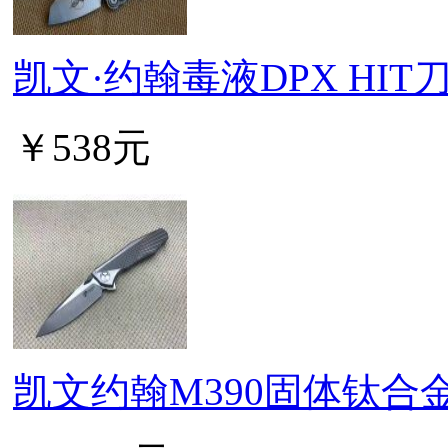
凯文·约翰毒液DPX HIT
￥538元
凯文约翰M390固体钛合