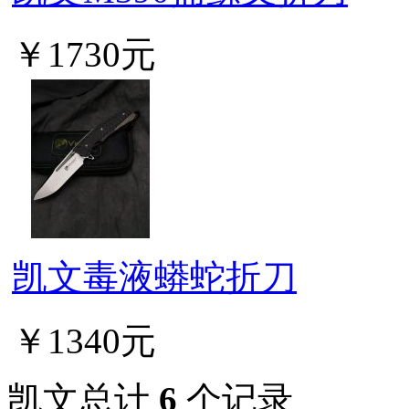
￥1730元
凯文毒液蟒蛇折刀
￥1340元
凯文总计
6
个记录