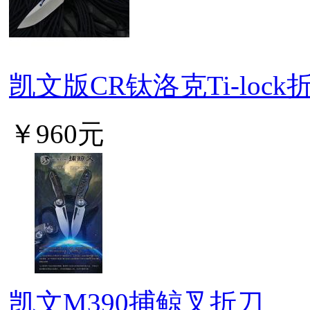
凯文版CR钛洛克Ti-lock
￥960元
凯文M390捕鲸叉折刀