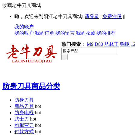
收藏老牛刀具商城
|
嗨，欢迎来到阳江老牛刀具商城!
请登录
|
免费注册
|
我的账户
我的账户
我的订单
我的留言
我的收藏
我的推荐
热门搜索
：
M9
D80
丛林王
狗腿
1
防身刀具商品分类
防身刀具
新品刀具
hot
防身电棍
hot
武士刀
hot
狗腿弯刀
hot
付款方式
hot