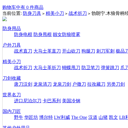
购物车中有 0 件商品
当前位置:
防身刀具
精美小刀
战术折刀
勃朗宁.木狼骨柄
>
>
>
防身用品
防身电棍
防身甩棍
靓女防狼喷雾
户外刀具
战术直刀
大马士革直刀
开山砍刀
狗腿刀
刺刀军刺
极品
精美小刀
战术折刀
大马士革折刀
蝴蝶甩刀
防卫笔刀
弹簧跳刀
爪
刀剑收藏
唐刀汉剑
龙泉清刀
龙泉刀剑
户撒刀
拉孜藏刀
另类刀剑
世界名刀
进口尼泊尔刀
卡巴系列
美国冷钢
国内刀匠
野牛
华匠坊
博尔特
LW利威
The One
汉道
山猪
凯文
LB
其他户外用品