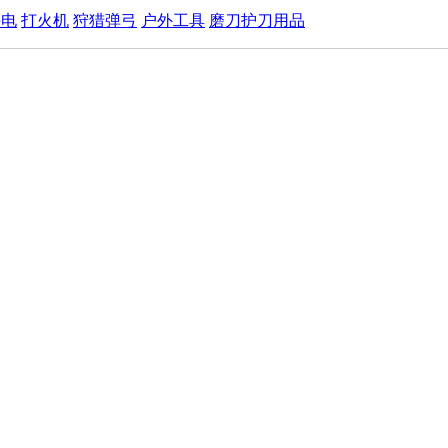
手电
打火机
狩猎弹弓
户外工具
磨刀护刀用品