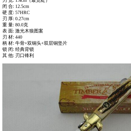
刃 宽: 1.4cm（最宽处）
闭 合: 12.5cm
硬 度: 57HRC
刃 厚: 0.27cm
重 量: 80.0克
表 面: 激光木狼图案
刃 材: 440
柄 材: 牛骨+双铜头+双层铜垫片
锁 闭: 经典背锁
其 他: 刃口锋利