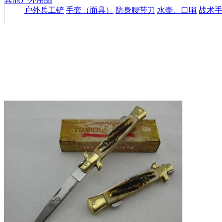
户外兵工铲
手套（面具）
防身腰带刀
水壶、口哨
战术