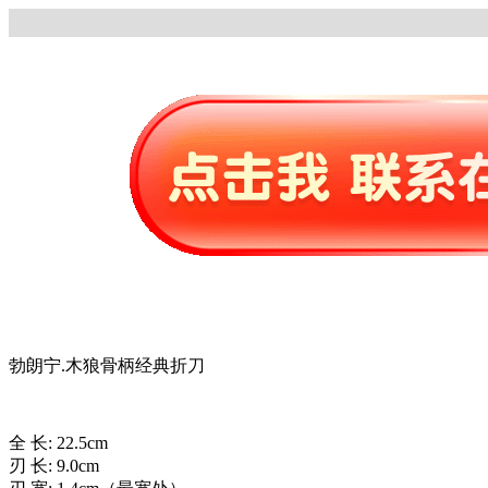
勃朗宁.木狼骨柄经典折刀
全 长: 22.5cm
刃 长: 9.0cm