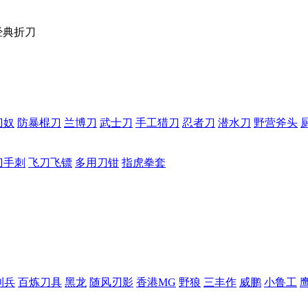
经典折刀
刀奴
防暴棍刀
兰博刀
武士刀
手工猎刀
忍者刀
潜水刀
野营斧头
刀手刺
飞刀飞镖
多用刀钳
指虎拳套
利兵
百炼刀具
黑龙
随风刃影
香港MG
野狼
三丰作
威鹏
小鲁工