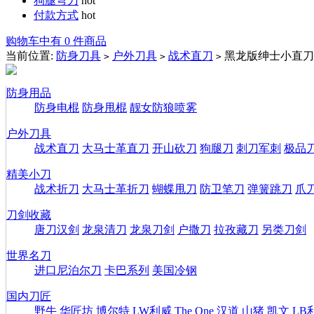
狗腿弯刀
hot
付款方式
hot
购物车中有 0 件商品
当前位置:
防身刀具
户外刀具
战术直刀
黑龙版绅士小直刀
>
>
>
防身用品
防身电棍
防身甩棍
靓女防狼喷雾
户外刀具
战术直刀
大马士革直刀
开山砍刀
狗腿刀
刺刀军刺
极品
精美小刀
战术折刀
大马士革折刀
蝴蝶甩刀
防卫笔刀
弹簧跳刀
爪
刀剑收藏
唐刀汉剑
龙泉清刀
龙泉刀剑
户撒刀
拉孜藏刀
另类刀剑
世界名刀
进口尼泊尔刀
卡巴系列
美国冷钢
国内刀匠
野牛
华匠坊
博尔特
LW利威
The One
汉道
山猪
凯文
LB