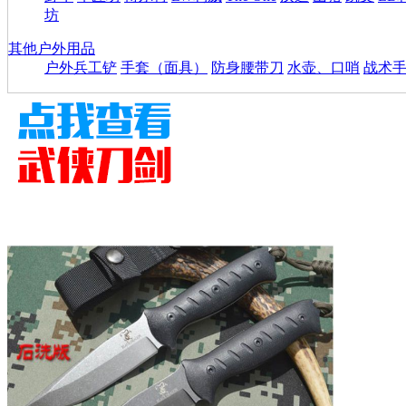
坊
其他户外用品
户外兵工铲
手套（面具）
防身腰带刀
水壶、口哨
战术