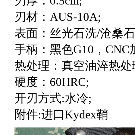
刃厚：0.5cm;
刃材：AUS-10A;
表面：丝光石洗/沧桑石
手柄：黑色G10，CNC
热处理：真空油淬热处
硬度：60HRC;
开刃方式:水冷;
附件:进口Kydex鞘