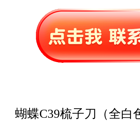
蝴蝶C39梳子刀（全白