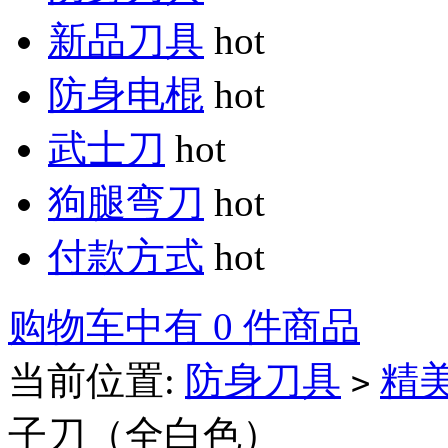
新品刀具
hot
防身电棍
hot
武士刀
hot
狗腿弯刀
hot
付款方式
hot
购物车中有 0 件商品
当前位置:
防身刀具
精
>
子刀（全白色）