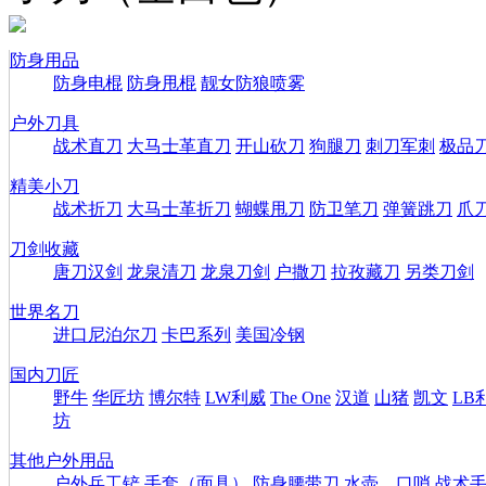
防身用品
防身电棍
防身甩棍
靓女防狼喷雾
户外刀具
战术直刀
大马士革直刀
开山砍刀
狗腿刀
刺刀军刺
极品
精美小刀
战术折刀
大马士革折刀
蝴蝶甩刀
防卫笔刀
弹簧跳刀
爪
刀剑收藏
唐刀汉剑
龙泉清刀
龙泉刀剑
户撒刀
拉孜藏刀
另类刀剑
世界名刀
进口尼泊尔刀
卡巴系列
美国冷钢
国内刀匠
野牛
华匠坊
博尔特
LW利威
The One
汉道
山猪
凯文
LB
坊
其他户外用品
户外兵工铲
手套（面具）
防身腰带刀
水壶、口哨
战术