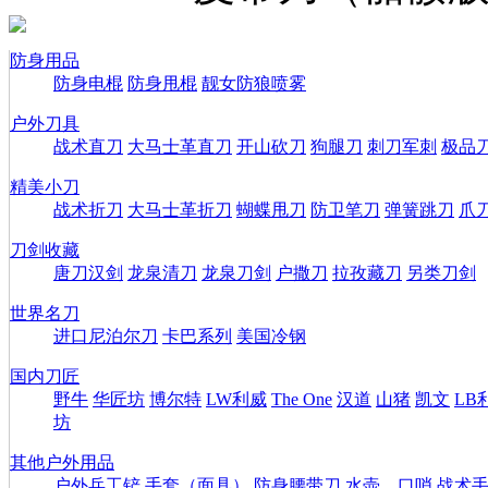
防身用品
防身电棍
防身甩棍
靓女防狼喷雾
户外刀具
战术直刀
大马士革直刀
开山砍刀
狗腿刀
刺刀军刺
极品
精美小刀
战术折刀
大马士革折刀
蝴蝶甩刀
防卫笔刀
弹簧跳刀
爪
刀剑收藏
唐刀汉剑
龙泉清刀
龙泉刀剑
户撒刀
拉孜藏刀
另类刀剑
世界名刀
进口尼泊尔刀
卡巴系列
美国冷钢
国内刀匠
野牛
华匠坊
博尔特
LW利威
The One
汉道
山猪
凯文
LB
坊
其他户外用品
户外兵工铲
手套（面具）
防身腰带刀
水壶、口哨
战术