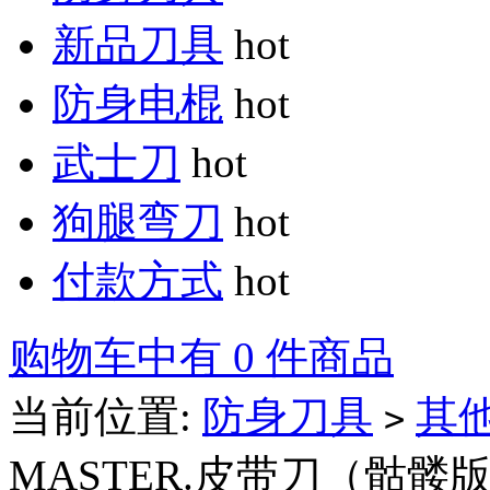
新品刀具
hot
防身电棍
hot
武士刀
hot
狗腿弯刀
hot
付款方式
hot
购物车中有 0 件商品
当前位置:
防身刀具
其
>
MASTER.皮带刀（骷髅