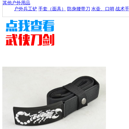
其他户外用品
户外兵工铲
手套（面具）
防身腰带刀
水壶、口哨
战术