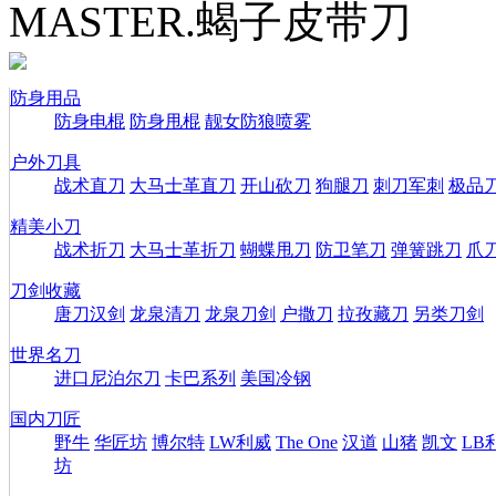
MASTER.蝎子皮带刀
防身用品
防身电棍
防身甩棍
靓女防狼喷雾
户外刀具
战术直刀
大马士革直刀
开山砍刀
狗腿刀
刺刀军刺
极品
精美小刀
战术折刀
大马士革折刀
蝴蝶甩刀
防卫笔刀
弹簧跳刀
爪
刀剑收藏
唐刀汉剑
龙泉清刀
龙泉刀剑
户撒刀
拉孜藏刀
另类刀剑
世界名刀
进口尼泊尔刀
卡巴系列
美国冷钢
国内刀匠
野牛
华匠坊
博尔特
LW利威
The One
汉道
山猪
凯文
LB
坊