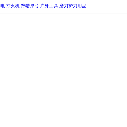
手电
打火机
狩猎弹弓
户外工具
磨刀护刀用品