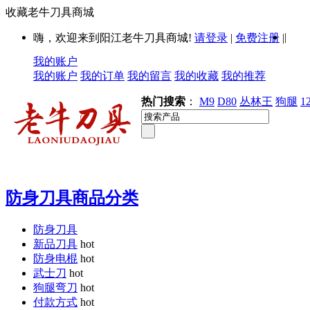
收藏老牛刀具商城
|
嗨，欢迎来到阳江老牛刀具商城!
请登录
|
免费注册
|
我的账户
我的账户
我的订单
我的留言
我的收藏
我的推荐
热门搜索
：
M9
D80
丛林王
狗腿
1
防身刀具商品分类
防身刀具
新品刀具
hot
防身电棍
hot
武士刀
hot
狗腿弯刀
hot
付款方式
hot