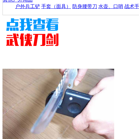
户外兵工铲
手套（面具）
防身腰带刀
水壶、口哨
战术