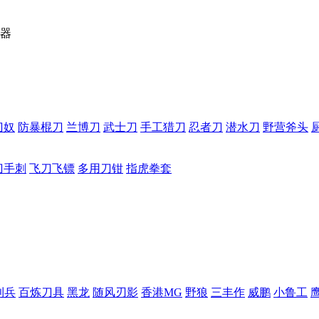
器
刀奴
防暴棍刀
兰博刀
武士刀
手工猎刀
忍者刀
潜水刀
野营斧头
刀手刺
飞刀飞镖
多用刀钳
指虎拳套
利兵
百炼刀具
黑龙
随风刃影
香港MG
野狼
三丰作
威鹏
小鲁工