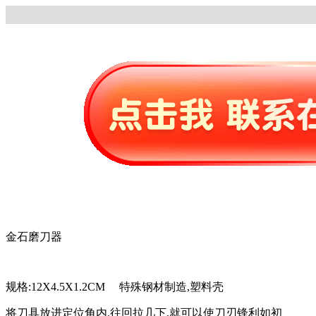
金石磨刀器
规格:12X4.5X1.2CM 特殊钢材制造,塑料壳
将刀具放进定位角内,往回拉几下,就可以使刀刃锋利如初