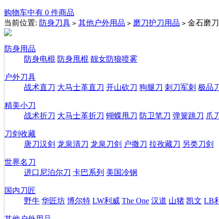
购物车中有 0 件商品
当前位置:
防身刀具
其他户外用品
磨刀护刀用品
金石磨刀
>
>
>
防身用品
防身电棍
防身甩棍
靓女防狼喷雾
户外刀具
战术直刀
大马士革直刀
开山砍刀
狗腿刀
刺刀军刺
极品
精美小刀
战术折刀
大马士革折刀
蝴蝶甩刀
防卫笔刀
弹簧跳刀
爪
刀剑收藏
唐刀汉剑
龙泉清刀
龙泉刀剑
户撒刀
拉孜藏刀
另类刀剑
世界名刀
进口尼泊尔刀
卡巴系列
美国冷钢
国内刀匠
野牛
华匠坊
博尔特
LW利威
The One
汉道
山猪
凯文
LB
其他户外用品