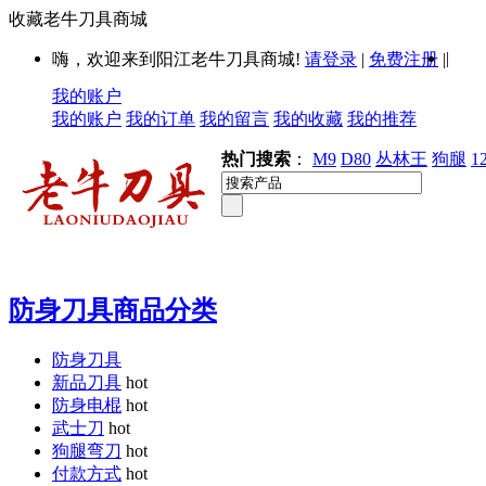
收藏老牛刀具商城
|
嗨，欢迎来到阳江老牛刀具商城!
请登录
|
免费注册
|
我的账户
我的账户
我的订单
我的留言
我的收藏
我的推荐
热门搜索
：
M9
D80
丛林王
狗腿
1
防身刀具商品分类
防身刀具
新品刀具
hot
防身电棍
hot
武士刀
hot
狗腿弯刀
hot
付款方式
hot