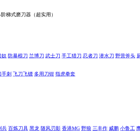
ar-阶梯式磨刀器（超实用）
刀奴
防暴棍刀
兰博刀
武士刀
手工猎刀
忍者刀
潜水刀
野营斧头
刀手刺
飞刀飞镖
多用刀钳
指虎拳套
利兵
百炼刀具
黑龙
随风刃影
香港MG
野狼
三丰作
威鹏
小鲁工