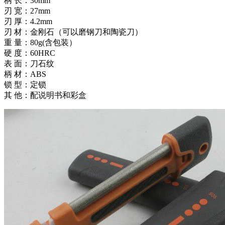
柄 长：30mm
刃 宽：27mm
刃 厚：4.2mm
刃 材：金刚石（可以磨钢刀和陶瓷刀）
重 量：80g(含包装）
硬 度：60HRC
表 面：刀石纹
柄 材：ABS
锁 型：定锁
其 他：配说明书和彩盒