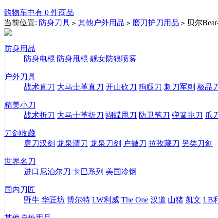
购物车中有 0 件商品
当前位置:
防身刀具
其他户外用品
磨刀护刀用品
贝尔Be
>
>
>
防身用品
防身电棍
防身甩棍
靓女防狼喷雾
户外刀具
战术直刀
大马士革直刀
开山砍刀
狗腿刀
刺刀军刺
极品
精美小刀
战术折刀
大马士革折刀
蝴蝶甩刀
防卫笔刀
弹簧跳刀
爪
刀剑收藏
唐刀汉剑
龙泉清刀
龙泉刀剑
户撒刀
拉孜藏刀
另类刀剑
世界名刀
进口尼泊尔刀
卡巴系列
美国冷钢
国内刀匠
野牛
华匠坊
博尔特
LW利威
The One
汉道
山猪
凯文
LB
其他户外用品