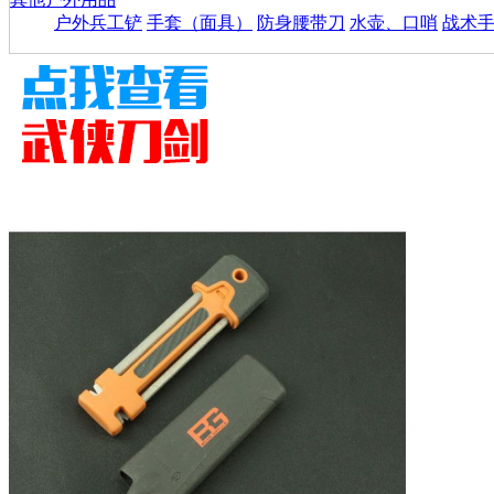
户外兵工铲
手套（面具）
防身腰带刀
水壶、口哨
战术