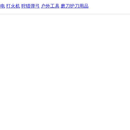
手电
打火机
狩猎弹弓
户外工具
磨刀护刀用品