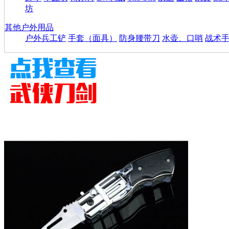
坊
其他户外用品
户外兵工铲
手套（面具）
防身腰带刀
水壶、口哨
战术