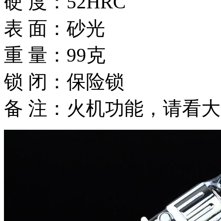
硬 度：52HRC
表 面：砂光
重 量：99克
锁 闭：保险锁
备 注：火机功能，请看大