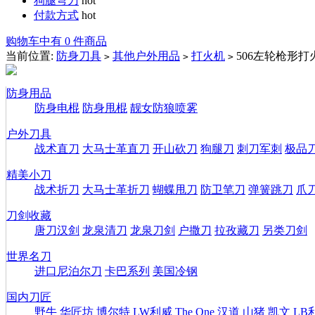
狗腿弯刀
hot
付款方式
hot
购物车中有 0 件商品
当前位置:
防身刀具
其他户外用品
打火机
506左轮枪形打
>
>
>
防身用品
防身电棍
防身甩棍
靓女防狼喷雾
户外刀具
战术直刀
大马士革直刀
开山砍刀
狗腿刀
刺刀军刺
极品
精美小刀
战术折刀
大马士革折刀
蝴蝶甩刀
防卫笔刀
弹簧跳刀
爪
刀剑收藏
唐刀汉剑
龙泉清刀
龙泉刀剑
户撒刀
拉孜藏刀
另类刀剑
世界名刀
进口尼泊尔刀
卡巴系列
美国冷钢
国内刀匠
野牛
华匠坊
博尔特
LW利威
The One
汉道
山猪
凯文
LB