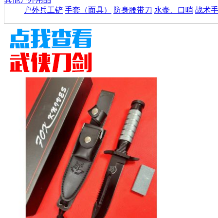
户外兵工铲
手套（面具）
防身腰带刀
水壶、口哨
战术