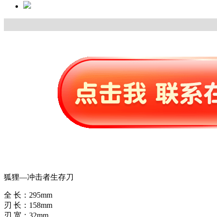
狐狸—冲击者生存刀
全 长：295mm
刃 长：158mm
刃 宽：32mm