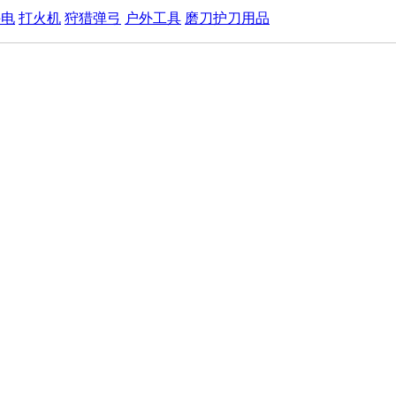
手电
打火机
狩猎弹弓
户外工具
磨刀护刀用品