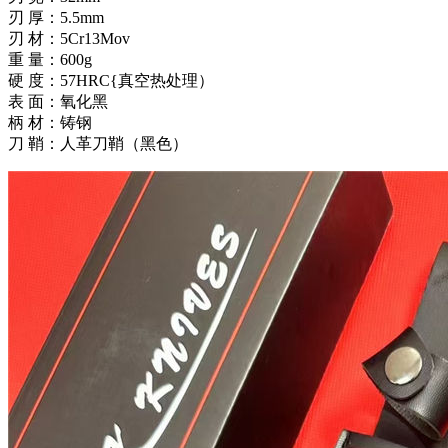
刃 厚：5.5mm
刃 材：5Cr13Mov
重 量：600g
硬 度：57HRC{真空热处理）
表 面：氧化黑
柄 材：铸钢
刀 鞘：人革刀鞘（黑色）