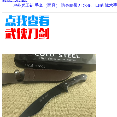
户外兵工铲
手套（面具）
防身腰带刀
水壶、口哨
战术