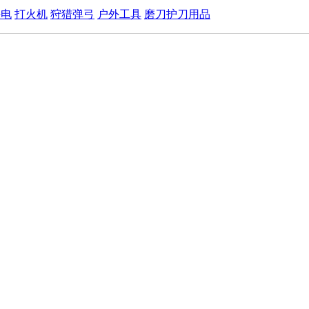
手电
打火机
狩猎弹弓
户外工具
磨刀护刀用品