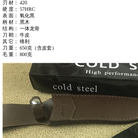
刃 材： 420
硬 度： 57HRC
表 面： 氧化黑
柄 材： 黑木
结 构： 一体龙骨
刀 鞘： 牛皮
其 它： 锋利
刀 重： 650克（含皮套）
毛 重： 800克