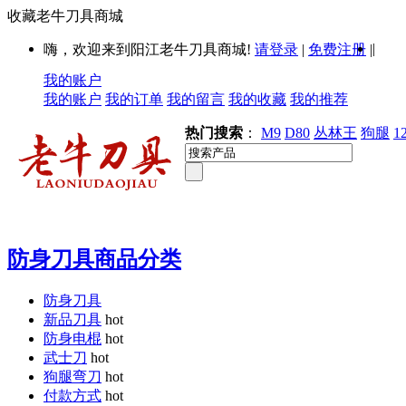
收藏老牛刀具商城
|
嗨，欢迎来到阳江老牛刀具商城!
请登录
|
免费注册
|
我的账户
我的账户
我的订单
我的留言
我的收藏
我的推荐
热门搜索
：
M9
D80
丛林王
狗腿
1
防身刀具商品分类
防身刀具
新品刀具
hot
防身电棍
hot
武士刀
hot
狗腿弯刀
hot
付款方式
hot