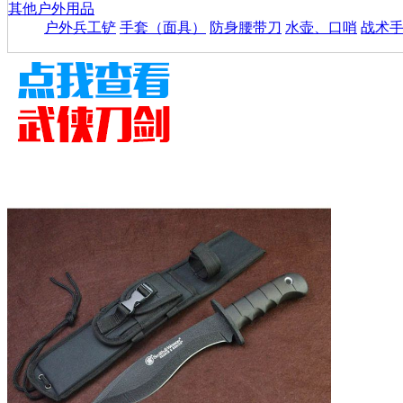
其他户外用品
户外兵工铲
手套（面具）
防身腰带刀
水壶、口哨
战术