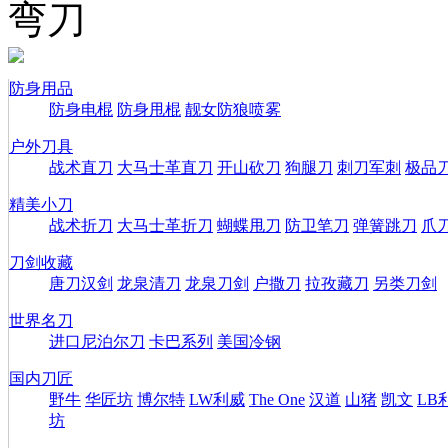
弯刀
防身用品
防身电棍
防身甩棍
靓女防狼喷雾
户外刀具
战术直刀
大马士革直刀
开山砍刀
狗腿刀
刺刀军刺
极品
精美小刀
战术折刀
大马士革折刀
蝴蝶甩刀
防卫笔刀
弹簧跳刀
爪
刀剑收藏
唐刀汉剑
龙泉清刀
龙泉刀剑
户撒刀
拉孜藏刀
另类刀剑
世界名刀
进口尼泊尔刀
卡巴系列
美国冷钢
国内刀匠
野牛
华匠坊
博尔特
LW利威
The One
汉道
山猪
凯文
LB
坊