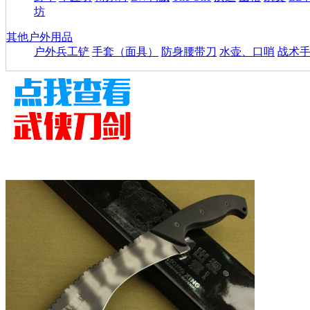
坊
其他户外用品
户外兵工铲
手套（面具）
防身腰带刀
水壶、口哨
战术