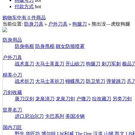
狗腿弯刀
hot
付款方式
hot
购物车中有 0 件商品
当前位置:
防身刀具
户外刀具
狗腿刀
熊出没—虎纹狗腿
>
>
>
防身用品
防身电棍
防身甩棍
靓女防狼喷雾
户外刀具
战术直刀
大马士革直刀
开山砍刀
狗腿刀
刺刀军刺
极品
精美小刀
战术折刀
大马士革折刀
蝴蝶甩刀
防卫笔刀
弹簧跳刀
爪
刀剑收藏
唐刀汉剑
龙泉清刀
龙泉刀剑
户撒刀
拉孜藏刀
另类刀剑
世界名刀
进口尼泊尔刀
卡巴系列
美国冷钢
国内刀匠
野牛
华匠坊
博尔特
LW利威
The One
汉道
山猪
凯文
LB