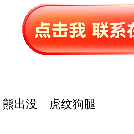
熊出没—虎纹狗腿