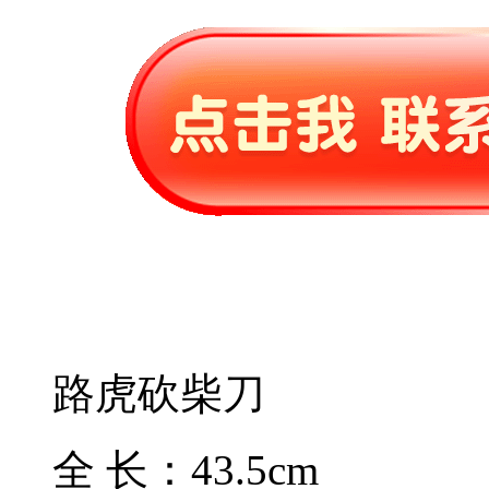
路虎砍柴刀
全 长：43.5cm