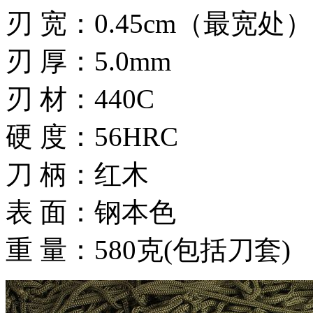
刃 宽：0.45cm（最宽处）
刃 厚：5.0mm
刃 材：440C
硬 度：56HRC
刀 柄：红木
表 面：钢本色
重 量：580克(包括刀套)