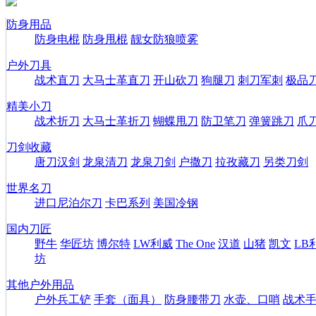
防身用品
防身电棍
防身甩棍
靓女防狼喷雾
户外刀具
战术直刀
大马士革直刀
开山砍刀
狗腿刀
刺刀军刺
极品
精美小刀
战术折刀
大马士革折刀
蝴蝶甩刀
防卫笔刀
弹簧跳刀
爪
刀剑收藏
唐刀汉剑
龙泉清刀
龙泉刀剑
户撒刀
拉孜藏刀
另类刀剑
世界名刀
进口尼泊尔刀
卡巴系列
美国冷钢
国内刀匠
野牛
华匠坊
博尔特
LW利威
The One
汉道
山猪
凯文
LB
坊
其他户外用品
户外兵工铲
手套（面具）
防身腰带刀
水壶、口哨
战术