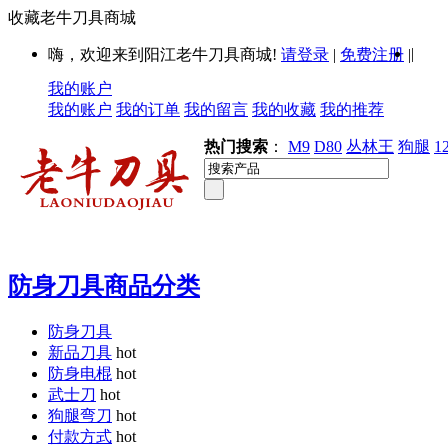
收藏老牛刀具商城
|
嗨，欢迎来到阳江老牛刀具商城!
请登录
|
免费注册
|
我的账户
我的账户
我的订单
我的留言
我的收藏
我的推荐
热门搜索
：
M9
D80
丛林王
狗腿
1
防身刀具商品分类
防身刀具
新品刀具
hot
防身电棍
hot
武士刀
hot
狗腿弯刀
hot
付款方式
hot