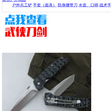
户外兵工铲
手套（面具）
防身腰带刀
水壶、口哨
战术