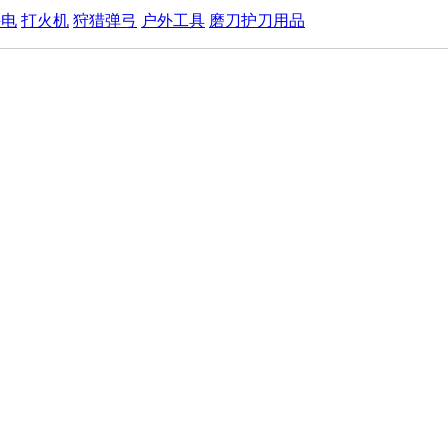
手电
打火机
狩猎弹弓
户外工具
磨刀护刀用品