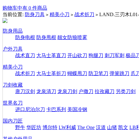
购物车中有 0 件商品
当前位置:
防身刀具
精美小刀
战术折刀
LAND.三刃木L01
>
>
>
防身用品
防身电棍
防身甩棍
靓女防狼喷雾
户外刀具
战术直刀
大马士革直刀
开山砍刀
狗腿刀
刺刀军刺
极品
精美小刀
战术折刀
大马士革折刀
蝴蝶甩刀
防卫笔刀
弹簧跳刀
爪
刀剑收藏
唐刀汉剑
龙泉清刀
龙泉刀剑
户撒刀
拉孜藏刀
另类刀剑
世界名刀
进口尼泊尔刀
卡巴系列
美国冷钢
国内刀匠
野牛
华匠坊
博尔特
LW利威
The One
汉道
山猪
凯文
LB
其他户外用品