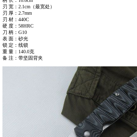
柄 长：10.6cm
刃 宽：2.1cm（最宽处）
刃 厚：2.7mm
刃 材：440C
硬 度：58HRC
刀 柄：G10
表 面：砂光
锁 定：线锁
重 量：140.0克
备 注：带坚固背夹