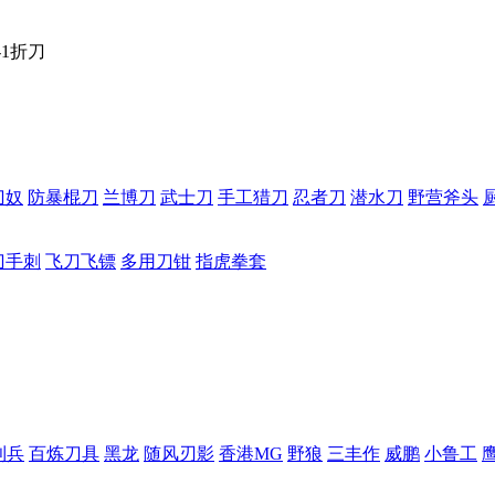
-1折刀
刀奴
防暴棍刀
兰博刀
武士刀
手工猎刀
忍者刀
潜水刀
野营斧头
刀手刺
飞刀飞镖
多用刀钳
指虎拳套
利兵
百炼刀具
黑龙
随风刃影
香港MG
野狼
三丰作
威鹏
小鲁工