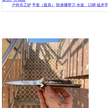
户外兵工铲
手套（面具）
防身腰带刀
水壶、口哨
战术