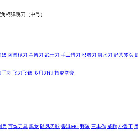
鹿角柄弹跳刀（中号）
刀奴
防暴棍刀
兰博刀
武士刀
手工猎刀
忍者刀
潜水刀
野营斧头
刀手刺
飞刀飞镖
多用刀钳
指虎拳套
利兵
百炼刀具
黑龙
随风刃影
香港MG
野狼
三丰作
威鹏
小鲁工