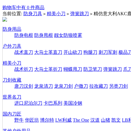
购物车中有 0 件商品
当前位置:
防身刀具
精美小刀
弹簧跳刀
精仿意大利AKC
>
>
>
防身用品
防身电棍
防身甩棍
靓女防狼喷雾
户外刀具
战术直刀
大马士革直刀
开山砍刀
狗腿刀
刺刀军刺
极品
精美小刀
战术折刀
大马士革折刀
蝴蝶甩刀
防卫笔刀
弹簧跳刀
爪
刀剑收藏
唐刀汉剑
龙泉清刀
龙泉刀剑
户撒刀
拉孜藏刀
另类刀剑
世界名刀
进口尼泊尔刀
卡巴系列
美国冷钢
国内刀匠
野牛
华匠坊
博尔特
LW利威
The One
汉道
山猪
凯文
LB
其他户外用品