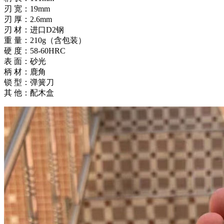
刃 宽：19mm
刃 厚：2.6mm
刃 材：进口D2钢
重 量：210g（含包装）
硬 度：58-60HRC
表 面：砂光
柄 材：鹿角
锁 型：弹簧刀
其 他：配木盒