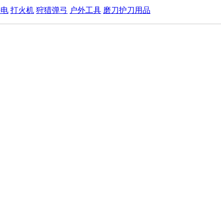
手电
打火机
狩猎弹弓
户外工具
磨刀护刀用品