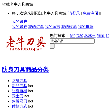
收藏老牛刀具商城
|
嗨，欢迎来到阳江老牛刀具商城!
请登录
|
免费注册
|
我的账户
我的账户
我的订单
我的留言
我的收藏
我的推荐
热门搜索
：
M9
D80
丛林王
狗腿
1
防身刀具商品分类
防身刀具
新品刀具
hot
防身电棍
hot
武士刀
hot
狗腿弯刀
hot
付款方式
hot