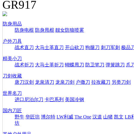
GR917
防身用品
防身电棍
防身甩棍
靓女防狼喷雾
户外刀具
战术直刀
大马士革直刀
开山砍刀
狗腿刀
刺刀军刺
极品
精美小刀
战术折刀
大马士革折刀
蝴蝶甩刀
防卫笔刀
弹簧跳刀
爪
刀剑收藏
唐刀汉剑
龙泉清刀
龙泉刀剑
户撒刀
拉孜藏刀
另类刀剑
世界名刀
进口尼泊尔刀
卡巴系列
美国冷钢
国内刀匠
野牛
华匠坊
博尔特
LW利威
The One
汉道
山猪
凯文
LB
坊