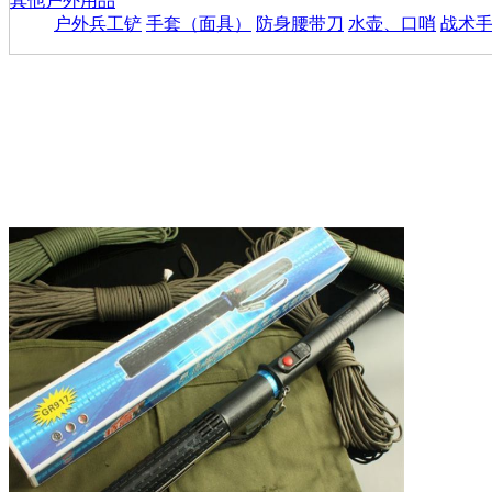
其他户外用品
户外兵工铲
手套（面具）
防身腰带刀
水壶、口哨
战术