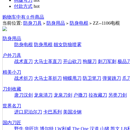
狗腿弯刀
hot
付款方式
hot
购物车中有 0 件商品
当前位置:
防身刀具
防身用品
防身电棍
ZZ--1106电棍
>
>
>
防身用品
防身电棍
防身甩棍
靓女防狼喷雾
户外刀具
战术直刀
大马士革直刀
开山砍刀
狗腿刀
刺刀军刺
极品
精美小刀
战术折刀
大马士革折刀
蝴蝶甩刀
防卫笔刀
弹簧跳刀
爪
刀剑收藏
唐刀汉剑
龙泉清刀
龙泉刀剑
户撒刀
拉孜藏刀
另类刀剑
世界名刀
进口尼泊尔刀
卡巴系列
美国冷钢
国内刀匠
野牛
华匠坊
博尔特
LW利威
The One
汉道
山猪
凯文
LB