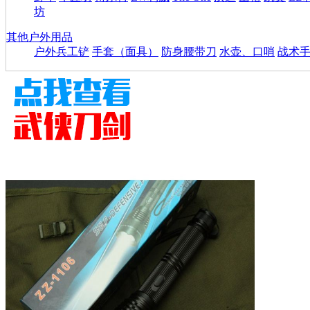
坊
其他户外用品
户外兵工铲
手套（面具）
防身腰带刀
水壶、口哨
战术