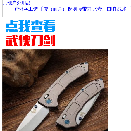
其他户外用品
户外兵工铲
手套（面具）
防身腰带刀
水壶、口哨
战术