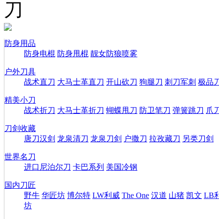
刀
防身用品
防身电棍
防身甩棍
靓女防狼喷雾
户外刀具
战术直刀
大马士革直刀
开山砍刀
狗腿刀
刺刀军刺
极品
精美小刀
战术折刀
大马士革折刀
蝴蝶甩刀
防卫笔刀
弹簧跳刀
爪
刀剑收藏
唐刀汉剑
龙泉清刀
龙泉刀剑
户撒刀
拉孜藏刀
另类刀剑
世界名刀
进口尼泊尔刀
卡巴系列
美国冷钢
国内刀匠
野牛
华匠坊
博尔特
LW利威
The One
汉道
山猪
凯文
LB
坊