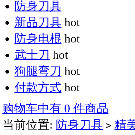
防身刀具
新品刀具
hot
防身电棍
hot
武士刀
hot
狗腿弯刀
hot
付款方式
hot
购物车中有 0 件商品
当前位置:
防身刀具
精
>