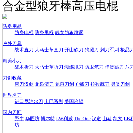
合金型狼牙棒高压电棍
防身用品
防身电棍
防身甩棍
靓女防狼喷雾
户外刀具
战术直刀
大马士革直刀
开山砍刀
狗腿刀
刺刀军刺
极品
精美小刀
战术折刀
大马士革折刀
蝴蝶甩刀
防卫笔刀
弹簧跳刀
爪
刀剑收藏
唐刀汉剑
龙泉清刀
龙泉刀剑
户撒刀
拉孜藏刀
另类刀剑
世界名刀
进口尼泊尔刀
卡巴系列
美国冷钢
国内刀匠
野牛
华匠坊
博尔特
LW利威
The One
汉道
山猪
凯文
LB
坊