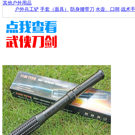
其他户外用品
户外兵工铲
手套（面具）
防身腰带刀
水壶、口哨
战术