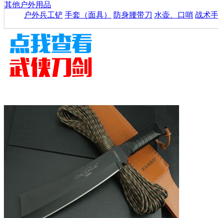
其他户外用品
户外兵工铲
手套（面具）
防身腰带刀
水壶、口哨
战术