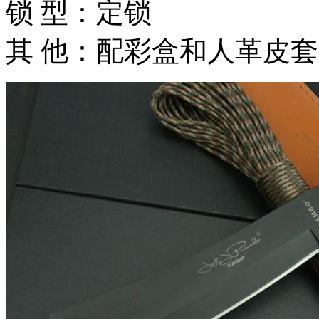
锁 型：定锁
其 他：配彩盒和人革皮套