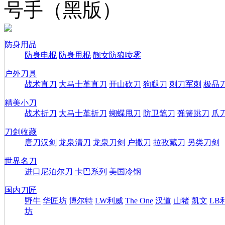
号手（黑版）
防身用品
防身电棍
防身甩棍
靓女防狼喷雾
户外刀具
战术直刀
大马士革直刀
开山砍刀
狗腿刀
刺刀军刺
极品
精美小刀
战术折刀
大马士革折刀
蝴蝶甩刀
防卫笔刀
弹簧跳刀
爪
刀剑收藏
唐刀汉剑
龙泉清刀
龙泉刀剑
户撒刀
拉孜藏刀
另类刀剑
世界名刀
进口尼泊尔刀
卡巴系列
美国冷钢
国内刀匠
野牛
华匠坊
博尔特
LW利威
The One
汉道
山猪
凯文
LB
坊