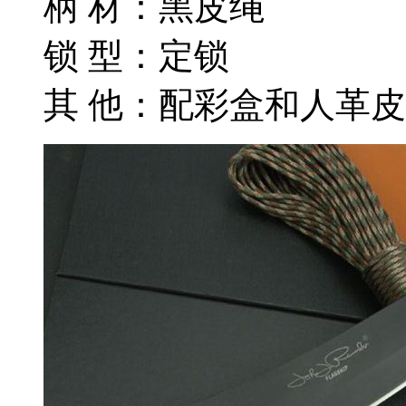
柄 材：黑皮绳
锁 型：定锁
其 他：配彩盒和人革