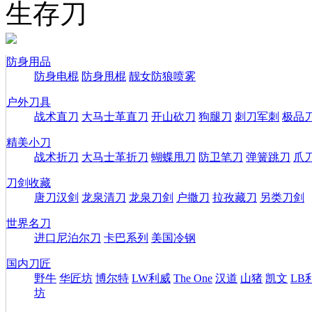
生存刀
防身用品
防身电棍
防身甩棍
靓女防狼喷雾
户外刀具
战术直刀
大马士革直刀
开山砍刀
狗腿刀
刺刀军刺
极品
精美小刀
战术折刀
大马士革折刀
蝴蝶甩刀
防卫笔刀
弹簧跳刀
爪
刀剑收藏
唐刀汉剑
龙泉清刀
龙泉刀剑
户撒刀
拉孜藏刀
另类刀剑
世界名刀
进口尼泊尔刀
卡巴系列
美国冷钢
国内刀匠
野牛
华匠坊
博尔特
LW利威
The One
汉道
山猪
凯文
LB
坊