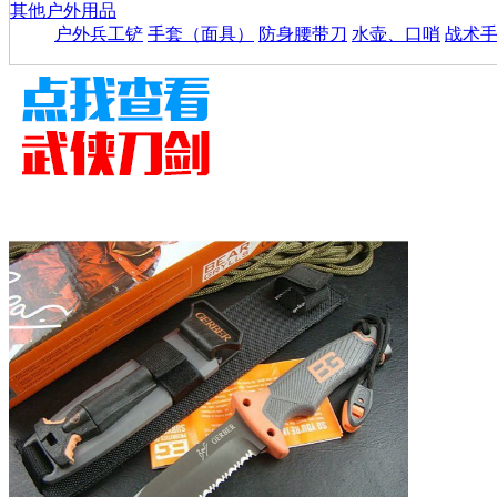
其他户外用品
户外兵工铲
手套（面具）
防身腰带刀
水壶、口哨
战术