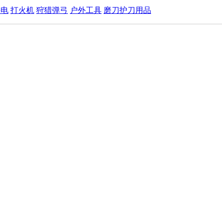
手电
打火机
狩猎弹弓
户外工具
磨刀护刀用品