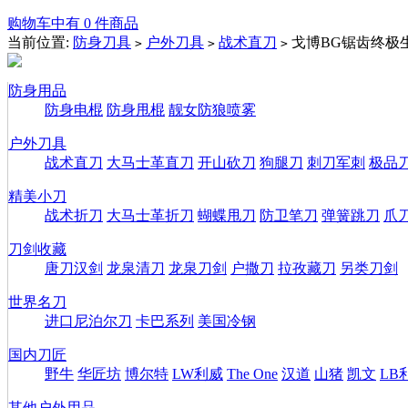
购物车中有 0 件商品
当前位置:
防身刀具
户外刀具
战术直刀
戈博BG锯齿终极
>
>
>
防身用品
防身电棍
防身甩棍
靓女防狼喷雾
户外刀具
战术直刀
大马士革直刀
开山砍刀
狗腿刀
刺刀军刺
极品
精美小刀
战术折刀
大马士革折刀
蝴蝶甩刀
防卫笔刀
弹簧跳刀
爪
刀剑收藏
唐刀汉剑
龙泉清刀
龙泉刀剑
户撒刀
拉孜藏刀
另类刀剑
世界名刀
进口尼泊尔刀
卡巴系列
美国冷钢
国内刀匠
野牛
华匠坊
博尔特
LW利威
The One
汉道
山猪
凯文
LB
其他户外用品