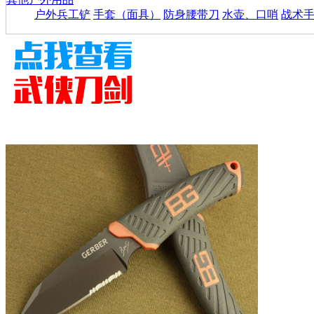
户外兵工铲
手套（面具）
防身腰带刀
水壶、口哨
战术