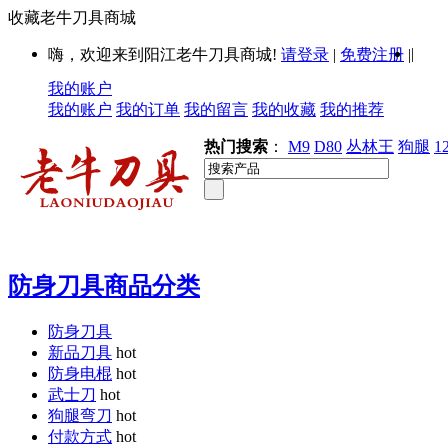
收藏老牛刀具商城
|
嗨，欢迎来到阳江老牛刀具商城!
请登录
|
免费注册
|
我的账户
我的账户
我的订单
我的留言
我的收藏
我的推荐
热门搜索
：
M9
D80
丛林王
狗腿
1
防身刀具商品分类
防身刀具
新品刀具
hot
防身电棍
hot
武士刀
hot
狗腿弯刀
hot
付款方式
hot