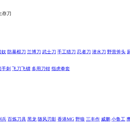
生存刀
刀奴
防暴棍刀
兰博刀
武士刀
手工猎刀
忍者刀
潜水刀
野营斧头
刀手刺
飞刀飞镖
多用刀钳
指虎拳套
利兵
百炼刀具
黑龙
随风刃影
香港MG
野狼
三丰作
威鹏
小鲁工