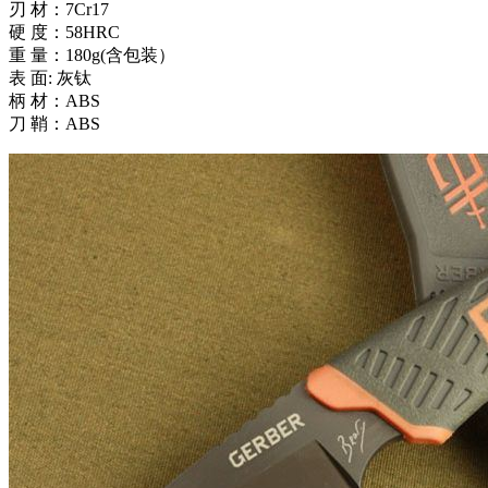
刃 材：7Cr17
硬 度：58HRC
重 量：180g(含包装）
表 面: 灰钛
柄 材：ABS
刀 鞘：ABS