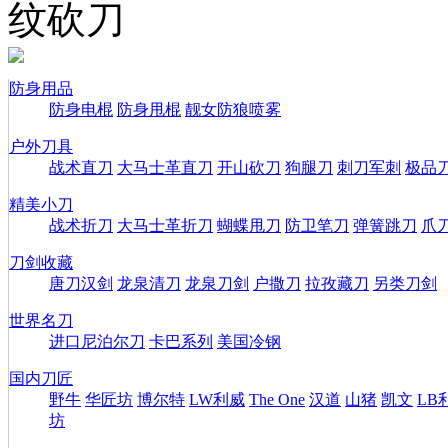
纹砍刀
防身用品
防身电棍
防身甩棍
靓女防狼喷雾
户外刀具
战术直刀
大马士革直刀
开山砍刀
狗腿刀
刺刀军刺
极品
精美小刀
战术折刀
大马士革折刀
蝴蝶甩刀
防卫笔刀
弹簧跳刀
爪
刀剑收藏
唐刀汉剑
龙泉清刀
龙泉刀剑
户撒刀
拉孜藏刀
另类刀剑
世界名刀
进口尼泊尔刀
卡巴系列
美国冷钢
国内刀匠
野牛
华匠坊
博尔特
LW利威
The One
汉道
山猪
凯文
LB
坊