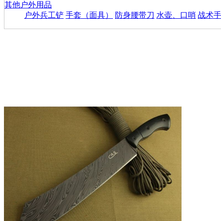
其他户外用品
户外兵工铲
手套（面具）
防身腰带刀
水壶、口哨
战术