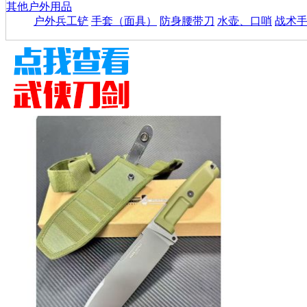
其他户外用品
户外兵工铲
手套（面具）
防身腰带刀
水壶、口哨
战术