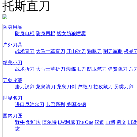
托斯直刀
防身用品
防身电棍
防身甩棍
靓女防狼喷雾
户外刀具
战术直刀
大马士革直刀
开山砍刀
狗腿刀
刺刀军刺
极品
精美小刀
战术折刀
大马士革折刀
蝴蝶甩刀
防卫笔刀
弹簧跳刀
爪
刀剑收藏
唐刀汉剑
龙泉清刀
龙泉刀剑
户撒刀
拉孜藏刀
另类刀剑
世界名刀
进口尼泊尔刀
卡巴系列
美国冷钢
国内刀匠
野牛
华匠坊
博尔特
LW利威
The One
汉道
山猪
凯文
LB
坊