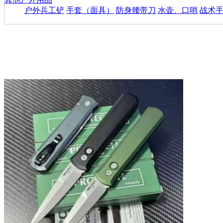
户外兵工铲
手套（面具）
防身腰带刀
水壶、口哨
战术