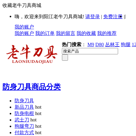
收藏老牛刀具商城
|
嗨，欢迎来到阳江老牛刀具商城!
请登录
|
免费注册
|
我的账户
我的账户
我的订单
我的留言
我的收藏
我的推荐
热门搜索
：
M9
D80
丛林王
狗腿
1
防身刀具商品分类
防身刀具
新品刀具
hot
防身电棍
hot
武士刀
hot
狗腿弯刀
hot
付款方式
hot