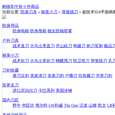
购物车中有 0 件商品
当前位置:
防身刀具
精美小刀
弹簧跳刀
超技术924平面柄
>
>
>
防身用品
防身电棍
防身甩棍
靓女防狼喷雾
户外刀具
战术直刀
大马士革直刀
开山砍刀
狗腿刀
刺刀军刺
极品
精美小刀
战术折刀
大马士革折刀
蝴蝶甩刀
防卫笔刀
弹簧跳刀
爪
刀剑收藏
唐刀汉剑
龙泉清刀
龙泉刀剑
户撒刀
拉孜藏刀
另类刀剑
世界名刀
进口尼泊尔刀
卡巴系列
美国冷钢
国内刀匠
野牛
华匠坊
博尔特
LW利威
The One
汉道
山猪
凯文
LB
其他户外用品