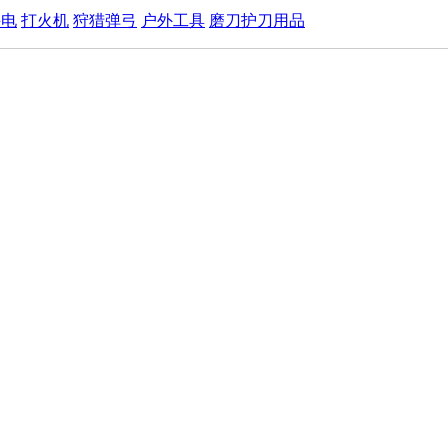
手电
打火机
狩猎弹弓
户外工具
磨刀护刀用品