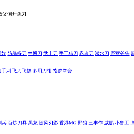
教父侧开跳刀
刀奴
防暴棍刀
兰博刀
武士刀
手工猎刀
忍者刀
潜水刀
野营斧头
刀手刺
飞刀飞镖
多用刀钳
指虎拳套
利兵
百炼刀具
黑龙
随风刃影
香港MG
野狼
三丰作
威鹏
小鲁工