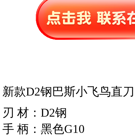
新款D2钢巴斯小飞鸟直刀
刃 材：D2钢
手 柄：黑色G10