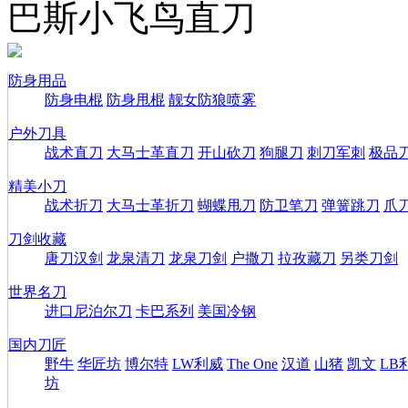
巴斯小飞鸟直刀
防身用品
防身电棍
防身甩棍
靓女防狼喷雾
户外刀具
战术直刀
大马士革直刀
开山砍刀
狗腿刀
刺刀军刺
极品
精美小刀
战术折刀
大马士革折刀
蝴蝶甩刀
防卫笔刀
弹簧跳刀
爪
刀剑收藏
唐刀汉剑
龙泉清刀
龙泉刀剑
户撒刀
拉孜藏刀
另类刀剑
世界名刀
进口尼泊尔刀
卡巴系列
美国冷钢
国内刀匠
野牛
华匠坊
博尔特
LW利威
The One
汉道
山猪
凯文
LB
坊