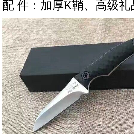
配 件：加厚K鞘、高级礼