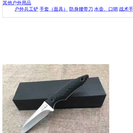
其他户外用品
户外兵工铲
手套（面具）
防身腰带刀
水壶、口哨
战术