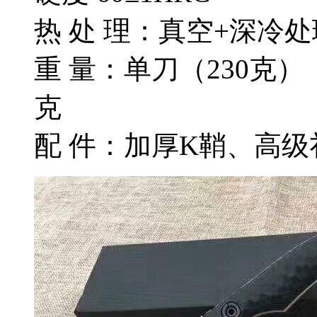
热 处 理：真空+深冷处
重 量：单刀（230克）
配 件：加厚K鞘、高级