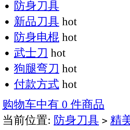
防身刀具
新品刀具
hot
防身电棍
hot
武士刀
hot
狗腿弯刀
hot
付款方式
hot
购物车中有 0 件商品
当前位置:
防身刀具
精
>