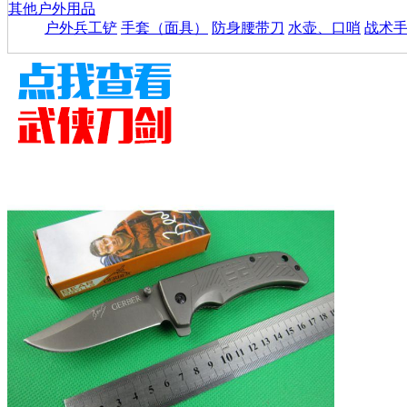
其他户外用品
户外兵工铲
手套（面具）
防身腰带刀
水壶、口哨
战术