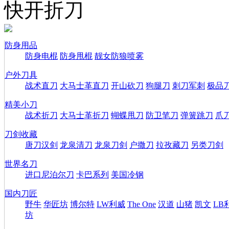
快开折刀
防身用品
防身电棍
防身甩棍
靓女防狼喷雾
户外刀具
战术直刀
大马士革直刀
开山砍刀
狗腿刀
刺刀军刺
极品
精美小刀
战术折刀
大马士革折刀
蝴蝶甩刀
防卫笔刀
弹簧跳刀
爪
刀剑收藏
唐刀汉剑
龙泉清刀
龙泉刀剑
户撒刀
拉孜藏刀
另类刀剑
世界名刀
进口尼泊尔刀
卡巴系列
美国冷钢
国内刀匠
野牛
华匠坊
博尔特
LW利威
The One
汉道
山猪
凯文
LB
坊