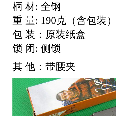
柄 材: 全钢
重 量: 190克（含包装
包 装：原装纸盒
锁 闭: 侧锁
其 他：带腰夹