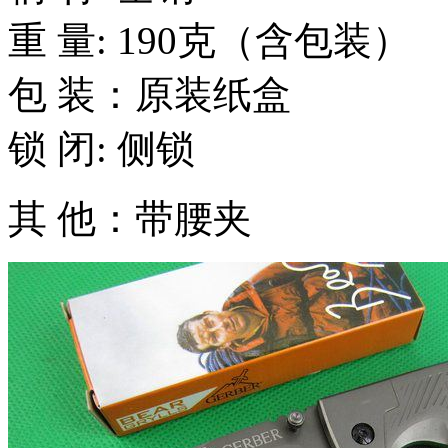
重 量: 190克（含包装）
包 装：原装纸盒
锁 闭: 侧锁
其 他：带腰夹