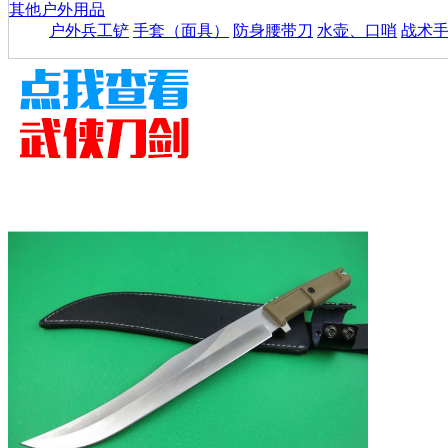
其他户外用品
户外兵工铲
手套（面具）
防身腰带刀
水壶、口哨
战术