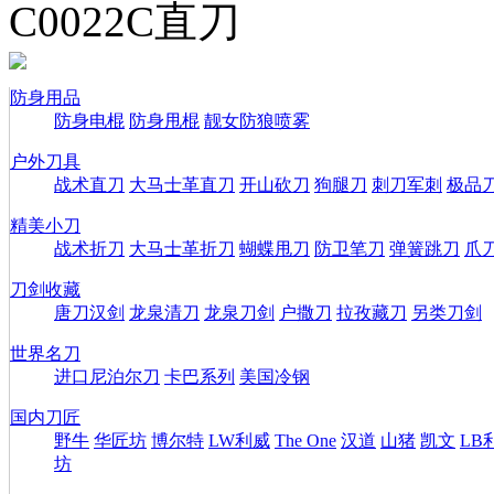
C0022C直刀
防身用品
防身电棍
防身甩棍
靓女防狼喷雾
户外刀具
战术直刀
大马士革直刀
开山砍刀
狗腿刀
刺刀军刺
极品
精美小刀
战术折刀
大马士革折刀
蝴蝶甩刀
防卫笔刀
弹簧跳刀
爪
刀剑收藏
唐刀汉剑
龙泉清刀
龙泉刀剑
户撒刀
拉孜藏刀
另类刀剑
世界名刀
进口尼泊尔刀
卡巴系列
美国冷钢
国内刀匠
野牛
华匠坊
博尔特
LW利威
The One
汉道
山猪
凯文
LB
坊