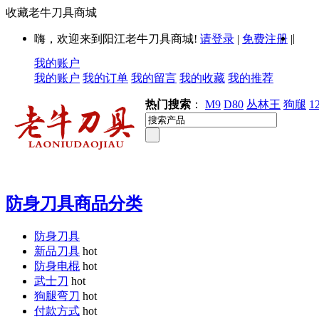
收藏老牛刀具商城
|
嗨，欢迎来到阳江老牛刀具商城!
请登录
|
免费注册
|
我的账户
我的账户
我的订单
我的留言
我的收藏
我的推荐
热门搜索
：
M9
D80
丛林王
狗腿
1
防身刀具商品分类
防身刀具
新品刀具
hot
防身电棍
hot
武士刀
hot
狗腿弯刀
hot
付款方式
hot