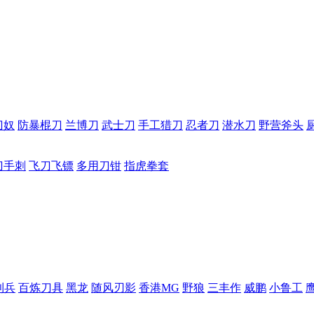
刀奴
防暴棍刀
兰博刀
武士刀
手工猎刀
忍者刀
潜水刀
野营斧头
刀手刺
飞刀飞镖
多用刀钳
指虎拳套
利兵
百炼刀具
黑龙
随风刃影
香港MG
野狼
三丰作
威鹏
小鲁工