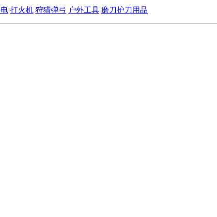
手电
打火机
狩猎弹弓
户外工具
磨刀护刀用品