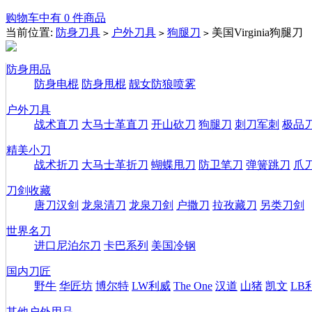
购物车中有 0 件商品
当前位置:
防身刀具
户外刀具
狗腿刀
美国Virginia狗腿刀
>
>
>
防身用品
防身电棍
防身甩棍
靓女防狼喷雾
户外刀具
战术直刀
大马士革直刀
开山砍刀
狗腿刀
刺刀军刺
极品
精美小刀
战术折刀
大马士革折刀
蝴蝶甩刀
防卫笔刀
弹簧跳刀
爪
刀剑收藏
唐刀汉剑
龙泉清刀
龙泉刀剑
户撒刀
拉孜藏刀
另类刀剑
世界名刀
进口尼泊尔刀
卡巴系列
美国冷钢
国内刀匠
野牛
华匠坊
博尔特
LW利威
The One
汉道
山猪
凯文
LB
其他户外用品