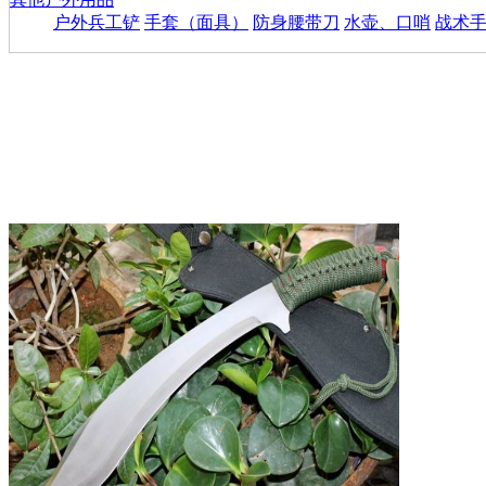
户外兵工铲
手套（面具）
防身腰带刀
水壶、口哨
战术