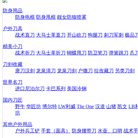
防身用品
防身电棍
防身甩棍
靓女防狼喷雾
户外刀具
战术直刀
大马士革直刀
开山砍刀
狗腿刀
刺刀军刺
极品
精美小刀
战术折刀
大马士革折刀
蝴蝶甩刀
防卫笔刀
弹簧跳刀
爪
刀剑收藏
唐刀汉剑
龙泉清刀
龙泉刀剑
户撒刀
拉孜藏刀
另类刀剑
世界名刀
进口尼泊尔刀
卡巴系列
美国冷钢
国内刀匠
野牛
华匠坊
博尔特
LW利威
The One
汉道
山猪
凯文
LB
坊
其他户外用品
户外兵工铲
手套（面具）
防身腰带刀
水壶、口哨
战术