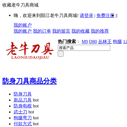
收藏老牛刀具商城
|
嗨，欢迎来到阳江老牛刀具商城!
请登录
|
免费注册
|
我的账户
我的账户
我的订单
我的留言
我的收藏
我的推荐
热门搜索
：
M9
D80
丛林王
狗腿
1
防身刀具商品分类
防身刀具
新品刀具
hot
防身电棍
hot
武士刀
hot
狗腿弯刀
hot
付款方式
hot