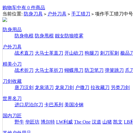
购物车中有 0 件商品
当前位置:
防身刀具
户外刀具
手工猎刀
项作手工猎刀中号(
>
>
>
防身用品
防身电棍
防身甩棍
靓女防狼喷雾
户外刀具
战术直刀
大马士革直刀
开山砍刀
狗腿刀
刺刀军刺
极品
精美小刀
战术折刀
大马士革折刀
蝴蝶甩刀
防卫笔刀
弹簧跳刀
爪
刀剑收藏
唐刀汉剑
龙泉清刀
龙泉刀剑
户撒刀
拉孜藏刀
另类刀剑
世界名刀
进口尼泊尔刀
卡巴系列
美国冷钢
国内刀匠
野牛
华匠坊
博尔特
LW利威
The One
汉道
山猪
凯文
LB
其他户外用品