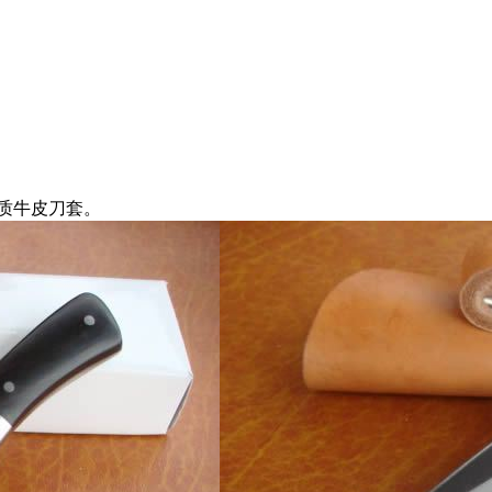
质牛皮刀套。