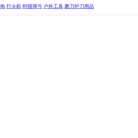
手电
打火机
狩猎弹弓
户外工具
磨刀护刀用品