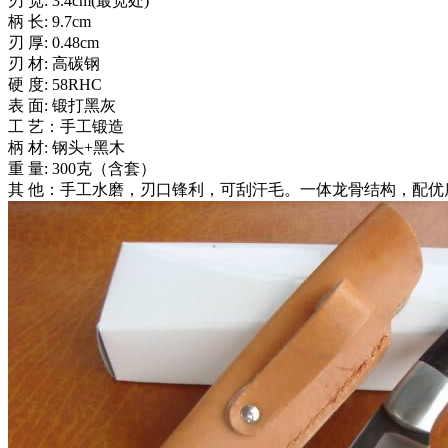
刃 宽: 3.4cm(最宽处)
柄 长: 9.7cm
刃 厚: 0.48cm
刃 材: 高碳钢
硬 度: 58RHC
表 面: 锻打黑灰
工 艺：手工锻造
柄 材: 钢头+黑木
重 量: 300克（含套）
其 他：手工水磨，刃口锋利，可刮汗毛。一体龙骨结构，配优