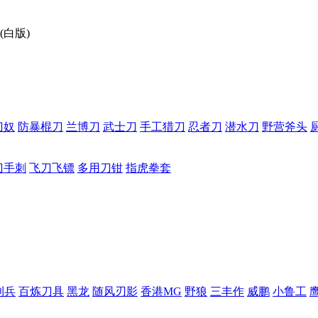
白版)
刀奴
防暴棍刀
兰博刀
武士刀
手工猎刀
忍者刀
潜水刀
野营斧头
刀手刺
飞刀飞镖
多用刀钳
指虎拳套
利兵
百炼刀具
黑龙
随风刃影
香港MG
野狼
三丰作
威鹏
小鲁工