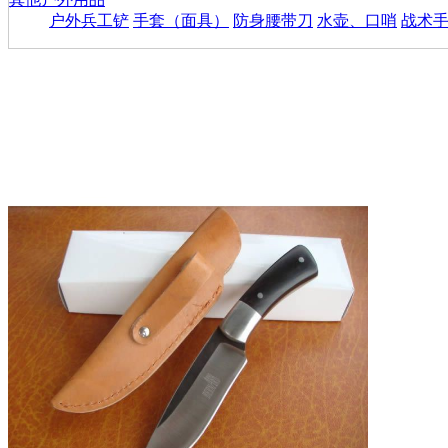
户外兵工铲
手套（面具）
防身腰带刀
水壶、口哨
战术