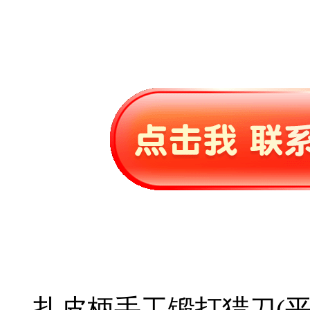
扎皮柄手工锻打猎刀(平