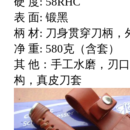
硬 度: 58RHC
表 面: 锻黑
柄 材: 刀身贯穿刀柄，
净 重: 580克（含套）
其 他：手工水磨，刃
构，真皮刀套