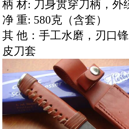
柄 材: 刀身贯穿刀柄，外
净 重: 580克（含套）
其 他：手工水磨，刃口
皮刀套