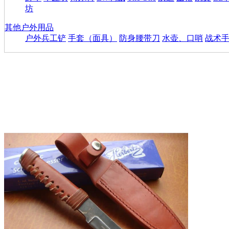
坊
其他户外用品
户外兵工铲
手套（面具）
防身腰带刀
水壶、口哨
战术