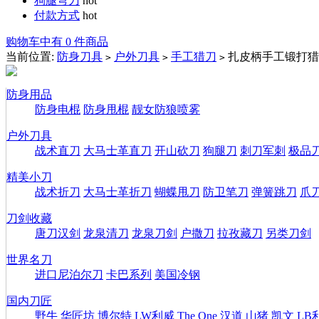
狗腿弯刀
hot
付款方式
hot
购物车中有 0 件商品
当前位置:
防身刀具
户外刀具
手工猎刀
扎皮柄手工锻打猎刀
>
>
>
防身用品
防身电棍
防身甩棍
靓女防狼喷雾
户外刀具
战术直刀
大马士革直刀
开山砍刀
狗腿刀
刺刀军刺
极品
精美小刀
战术折刀
大马士革折刀
蝴蝶甩刀
防卫笔刀
弹簧跳刀
爪
刀剑收藏
唐刀汉剑
龙泉清刀
龙泉刀剑
户撒刀
拉孜藏刀
另类刀剑
世界名刀
进口尼泊尔刀
卡巴系列
美国冷钢
国内刀匠
野牛
华匠坊
博尔特
LW利威
The One
汉道
山猪
凯文
LB