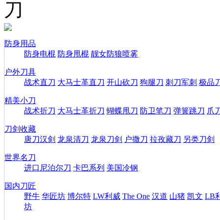
刀
防身用品
防身电棍
防身甩棍
靓女防狼喷雾
户外刀具
战术直刀
大马士革直刀
开山砍刀
狗腿刀
刺刀军刺
极品
精美小刀
战术折刀
大马士革折刀
蝴蝶甩刀
防卫笔刀
弹簧跳刀
爪
刀剑收藏
唐刀汉剑
龙泉清刀
龙泉刀剑
户撒刀
拉孜藏刀
另类刀剑
世界名刀
进口尼泊尔刀
卡巴系列
美国冷钢
国内刀匠
野牛
华匠坊
博尔特
LW利威
The One
汉道
山猪
凯文
LB
坊