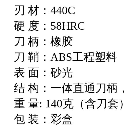
刃 材：440C
硬 度：58HRC
刀 柄：橡胶
刀 鞘：ABS工程塑料
表 面：砂光
结 构：一体直通刀柄
重 量: 140克（含刀套
包 装：彩盒