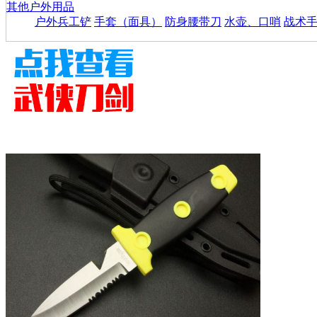
其他户外用品
户外兵工铲
手套（面具）
防身腰带刀
水壶、口哨
战术