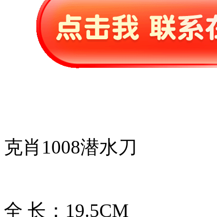
克肖1008潜水刀
全 长：19.5CM