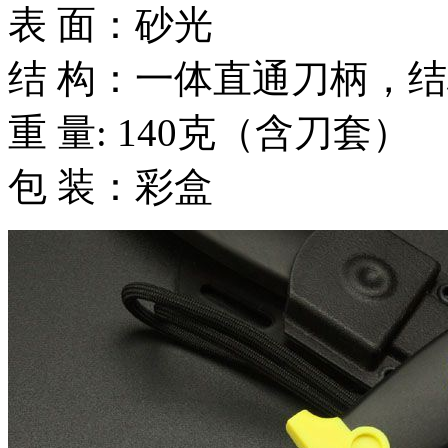
表 面：砂光
结 构：一体直通刀柄，
重 量: 140克（含刀套）
包 装：彩盒