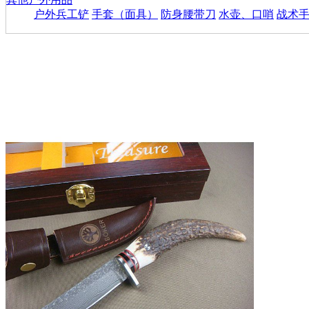
户外兵工铲
手套（面具）
防身腰带刀
水壶、口哨
战术