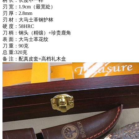
柄 长：长度不一样
刃 宽：1.9cm（最宽处）
刃 厚：2.8mm
刃 材：大马士革钢护林
硬 度：58HRC
刀 柄：钢头（精镶）+珍贵鹿角
表 面：大马士革花纹
刀 重：90克
总 重:320克
备 注：配真皮套+高档礼木盒