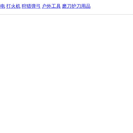
手电
打火机
狩猎弹弓
户外工具
磨刀护刀用品