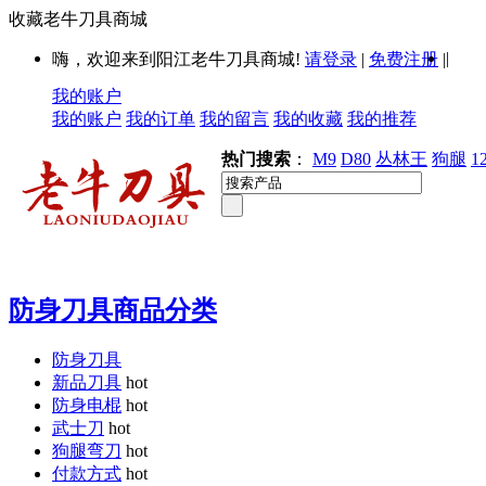
收藏老牛刀具商城
|
嗨，欢迎来到阳江老牛刀具商城!
请登录
|
免费注册
|
我的账户
我的账户
我的订单
我的留言
我的收藏
我的推荐
热门搜索
：
M9
D80
丛林王
狗腿
1
防身刀具商品分类
防身刀具
新品刀具
hot
防身电棍
hot
武士刀
hot
狗腿弯刀
hot
付款方式
hot