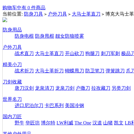
购物车中有 0 件商品
当前位置:
防身刀具
户外刀具
大马士革直刀
博克大马士革
>
>
>
防身用品
防身电棍
防身甩棍
靓女防狼喷雾
户外刀具
战术直刀
大马士革直刀
开山砍刀
狗腿刀
刺刀军刺
极品
精美小刀
战术折刀
大马士革折刀
蝴蝶甩刀
防卫笔刀
弹簧跳刀
爪
刀剑收藏
唐刀汉剑
龙泉清刀
龙泉刀剑
户撒刀
拉孜藏刀
另类刀剑
世界名刀
进口尼泊尔刀
卡巴系列
美国冷钢
国内刀匠
野牛
华匠坊
博尔特
LW利威
The One
汉道
山猪
凯文
LB
其他户外用品