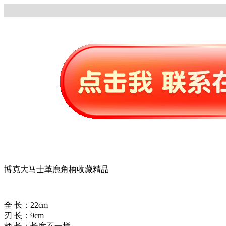
博克大马士革鹿角柄收藏精品
全 长：22cm
刃 长：9cm