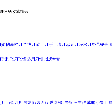
鹿角柄收藏精品
刀奴
防暴棍刀
兰博刀
武士刀
手工猎刀
忍者刀
潜水刀
野营斧头
刀手刺
飞刀飞镖
多用刀钳
指虎拳套
利兵
百炼刀具
黑龙
随风刃影
香港MG
野狼
三丰作
威鹏
小鲁工