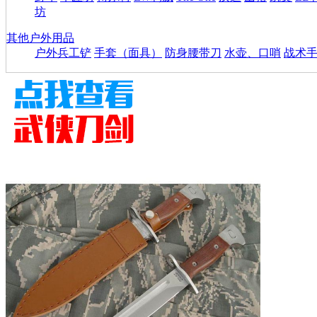
坊
其他户外用品
户外兵工铲
手套（面具）
防身腰带刀
水壶、口哨
战术