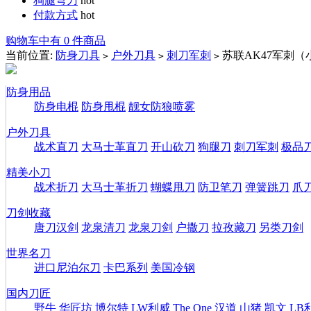
狗腿弯刀
hot
付款方式
hot
购物车中有 0 件商品
当前位置:
防身刀具
户外刀具
刺刀军刺
苏联AK47军刺（
>
>
>
防身用品
防身电棍
防身甩棍
靓女防狼喷雾
户外刀具
战术直刀
大马士革直刀
开山砍刀
狗腿刀
刺刀军刺
极品
精美小刀
战术折刀
大马士革折刀
蝴蝶甩刀
防卫笔刀
弹簧跳刀
爪
刀剑收藏
唐刀汉剑
龙泉清刀
龙泉刀剑
户撒刀
拉孜藏刀
另类刀剑
世界名刀
进口尼泊尔刀
卡巴系列
美国冷钢
国内刀匠
野牛
华匠坊
博尔特
LW利威
The One
汉道
山猪
凯文
LB