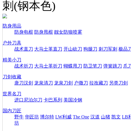
刺(钢本色)
防身用品
防身电棍
防身甩棍
靓女防狼喷雾
户外刀具
战术直刀
大马士革直刀
开山砍刀
狗腿刀
刺刀军刺
极品
精美小刀
战术折刀
大马士革折刀
蝴蝶甩刀
防卫笔刀
弹簧跳刀
爪
刀剑收藏
唐刀汉剑
龙泉清刀
龙泉刀剑
户撒刀
拉孜藏刀
另类刀剑
世界名刀
进口尼泊尔刀
卡巴系列
美国冷钢
国内刀匠
野牛
华匠坊
博尔特
LW利威
The One
汉道
山猪
凯文
LB
坊