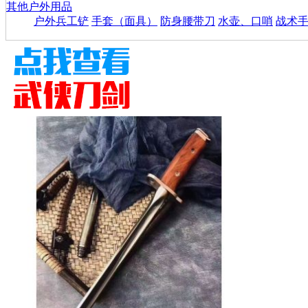
其他户外用品
户外兵工铲
手套（面具）
防身腰带刀
水壶、口哨
战术