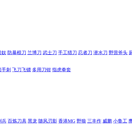
刀奴
防暴棍刀
兰博刀
武士刀
手工猎刀
忍者刀
潜水刀
野营斧头
刀手刺
飞刀飞镖
多用刀钳
指虎拳套
利兵
百炼刀具
黑龙
随风刃影
香港MG
野狼
三丰作
威鹏
小鲁工