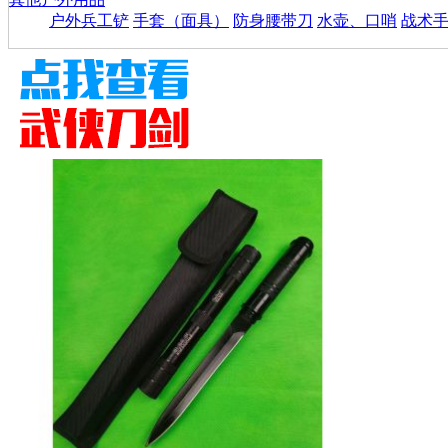
户外兵工铲
手套（面具）
防身腰带刀
水壶、口哨
战术