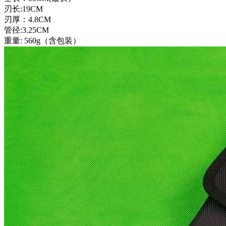
刃长:19CM
刃厚：4.8CM
管径:3.25CM
重量: 560g（含包装）