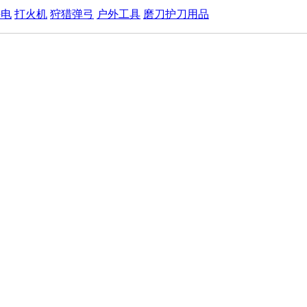
手电
打火机
狩猎弹弓
户外工具
磨刀护刀用品