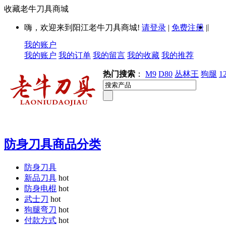
收藏老牛刀具商城
|
嗨，欢迎来到阳江老牛刀具商城!
请登录
|
免费注册
|
我的账户
我的账户
我的订单
我的留言
我的收藏
我的推荐
热门搜索
：
M9
D80
丛林王
狗腿
1
防身刀具商品分类
防身刀具
新品刀具
hot
防身电棍
hot
武士刀
hot
狗腿弯刀
hot
付款方式
hot