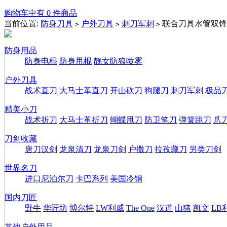
购物车中有 0 件商品
当前位置:
防身刀具
户外刀具
刺刀军刺
联合刀具水管双锋
>
>
>
防身用品
防身电棍
防身甩棍
靓女防狼喷雾
户外刀具
战术直刀
大马士革直刀
开山砍刀
狗腿刀
刺刀军刺
极品
精美小刀
战术折刀
大马士革折刀
蝴蝶甩刀
防卫笔刀
弹簧跳刀
爪
刀剑收藏
唐刀汉剑
龙泉清刀
龙泉刀剑
户撒刀
拉孜藏刀
另类刀剑
世界名刀
进口尼泊尔刀
卡巴系列
美国冷钢
国内刀匠
野牛
华匠坊
博尔特
LW利威
The One
汉道
山猪
凯文
LB
其他户外用品