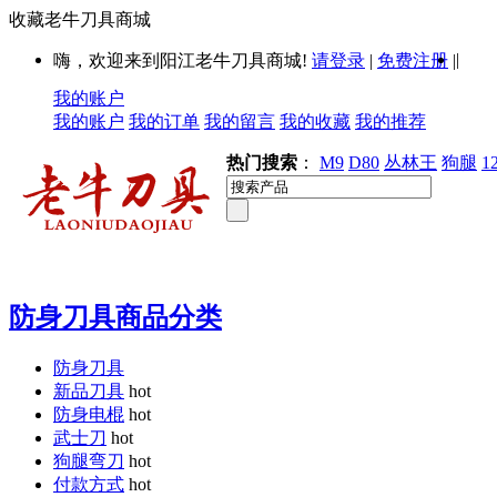
收藏老牛刀具商城
|
嗨，欢迎来到阳江老牛刀具商城!
请登录
|
免费注册
|
我的账户
我的账户
我的订单
我的留言
我的收藏
我的推荐
热门搜索
：
M9
D80
丛林王
狗腿
1
防身刀具商品分类
防身刀具
新品刀具
hot
防身电棍
hot
武士刀
hot
狗腿弯刀
hot
付款方式
hot