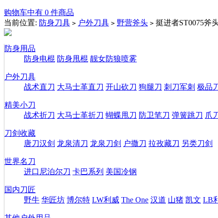
购物车中有 0 件商品
当前位置:
防身刀具
户外刀具
野营斧头
挺进者ST0075斧
>
>
>
防身用品
防身电棍
防身甩棍
靓女防狼喷雾
户外刀具
战术直刀
大马士革直刀
开山砍刀
狗腿刀
刺刀军刺
极品
精美小刀
战术折刀
大马士革折刀
蝴蝶甩刀
防卫笔刀
弹簧跳刀
爪
刀剑收藏
唐刀汉剑
龙泉清刀
龙泉刀剑
户撒刀
拉孜藏刀
另类刀剑
世界名刀
进口尼泊尔刀
卡巴系列
美国冷钢
国内刀匠
野牛
华匠坊
博尔特
LW利威
The One
汉道
山猪
凯文
LB
其他户外用品