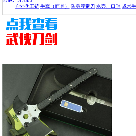
户外兵工铲
手套（面具）
防身腰带刀
水壶、口哨
战术