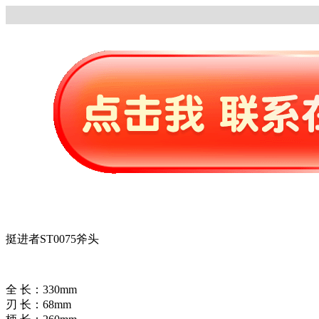
挺进者ST0075斧头
全 长：330mm
刃 长：68mm