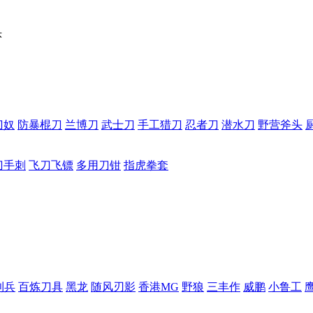
头
刀奴
防暴棍刀
兰博刀
武士刀
手工猎刀
忍者刀
潜水刀
野营斧头
刀手刺
飞刀飞镖
多用刀钳
指虎拳套
利兵
百炼刀具
黑龙
随风刃影
香港MG
野狼
三丰作
威鹏
小鲁工