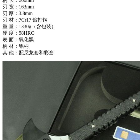
柄 长：260mm
刃 宽：163mm
刃 厚：3.8mm
刃 材：7Cr17 锻打钢
重 量：1330g（含包装）
硬 度：58HRC
表 面：氧化黑
柄 材：铝柄
其 他：配尼龙套和彩盒