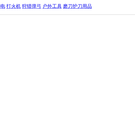
手电
打火机
狩猎弹弓
户外工具
磨刀护刀用品