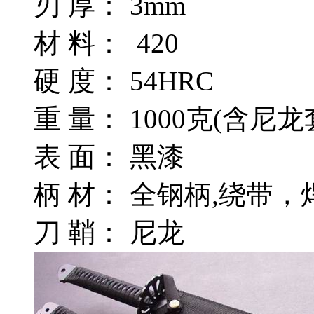
刃 厚： 3mm
材 料： 420
硬 度： 54HRC
重 量： 1000克(含尼龙
表 面： 黑漆
柄 材： 全钢柄,绕带
刀 鞘： 尼龙