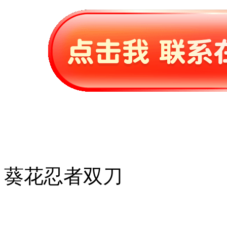
葵花忍者双刀