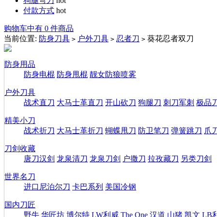
狗腿弯刀
hot
付款方式
hot
购物车中有 0 件商品
当前位置:
防身刀具
户外刀具
忍者刀
葵花忍者双刀
>
>
>
防身用品
防身电棍
防身甩棍
靓女防狼喷雾
户外刀具
战术直刀
大马士革直刀
开山砍刀
狗腿刀
刺刀军刺
极品
精美小刀
战术折刀
大马士革折刀
蝴蝶甩刀
防卫笔刀
弹簧跳刀
爪
刀剑收藏
唐刀汉剑
龙泉清刀
龙泉刀剑
户撒刀
拉孜藏刀
另类刀剑
世界名刀
进口尼泊尔刀
卡巴系列
美国冷钢
国内刀匠
野牛
华匠坊
博尔特
LW利威
The One
汉道
山猪
凯文
LB