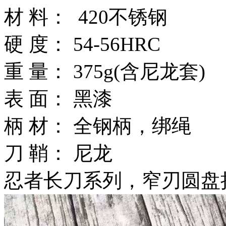
材 料： 420不锈钢
硬 度： 54-56HRC
重 量： 375g(含尼龙套)
表 面： 黑漆
柄 材： 全钢柄，绑绳
刀 鞘： 尼龙
忍者长刀系列，窄刃圆盘