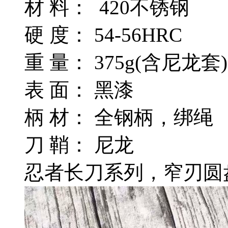
材 料： 420不锈钢
硬 度： 54-56HRC
重 量： 375g(含尼龙套
表 面： 黑漆
柄 材： 全钢柄，绑绳
刀 鞘： 尼龙
忍者长刀系列，窄刃圆