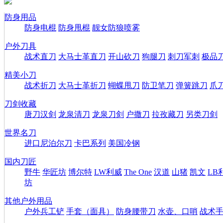
防身用品
防身电棍
防身甩棍
靓女防狼喷雾
户外刀具
战术直刀
大马士革直刀
开山砍刀
狗腿刀
刺刀军刺
极品
精美小刀
战术折刀
大马士革折刀
蝴蝶甩刀
防卫笔刀
弹簧跳刀
爪
刀剑收藏
唐刀汉剑
龙泉清刀
龙泉刀剑
户撒刀
拉孜藏刀
另类刀剑
世界名刀
进口尼泊尔刀
卡巴系列
美国冷钢
国内刀匠
野牛
华匠坊
博尔特
LW利威
The One
汉道
山猪
凯文
LB
坊
其他户外用品
户外兵工铲
手套（面具）
防身腰带刀
水壶、口哨
战术