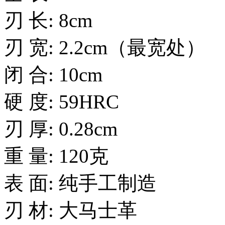
刃 长: 8cm
刃 宽: 2.2cm（最宽处）
闭 合: 10cm
硬 度: 59HRC
刃 厚: 0.28cm
重 量: 120克
表 面: 纯手工制造
刃 材: 大马士革