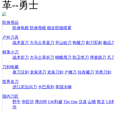
革--勇士
防身用品
防身电棍
防身甩棍
靓女防狼喷雾
户外刀具
战术直刀
大马士革直刀
开山砍刀
狗腿刀
刺刀军刺
极品
精美小刀
战术折刀
大马士革折刀
蝴蝶甩刀
防卫笔刀
弹簧跳刀
爪
刀剑收藏
唐刀汉剑
龙泉清刀
龙泉刀剑
户撒刀
拉孜藏刀
另类刀剑
世界名刀
进口尼泊尔刀
卡巴系列
美国冷钢
国内刀匠
野牛
华匠坊
博尔特
LW利威
The One
汉道
山猪
凯文
LB
坊