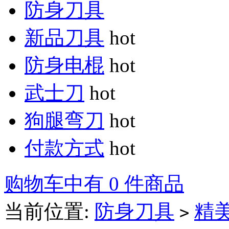
防身刀具
新品刀具
hot
防身电棍
hot
武士刀
hot
狗腿弯刀
hot
付款方式
hot
购物车中有 0 件商品
当前位置:
防身刀具
精
>