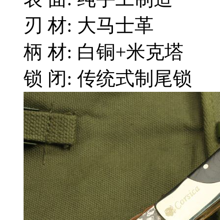
刃 材: 大马士革
柄 材: 白铜+米克塔
锁 闭: 传统式制尾锁