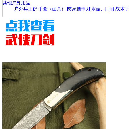
其他户外用品
户外兵工铲
手套（面具）
防身腰带刀
水壶、口哨
战术