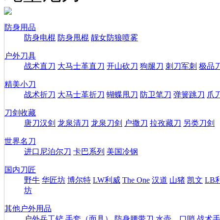
防身用品
防身电棍
防身甩棍
靓女防狼喷雾
户外刀具
战术直刀
大马士革直刀
开山砍刀
狗腿刀
刺刀军刺
极品
精美小刀
战术折刀
大马士革折刀
蝴蝶甩刀
防卫笔刀
弹簧跳刀
爪
刀剑收藏
唐刀汉剑
龙泉清刀
龙泉刀剑
户撒刀
拉孜藏刀
另类刀剑
世界名刀
进口尼泊尔刀
卡巴系列
美国冷钢
国内刀匠
野牛
华匠坊
博尔特
LW利威
The One
汉道
山猪
凯文
LB
坊
其他户外用品
户外兵工铲
手套（面具）
防身腰带刀
水壶、口哨
战术