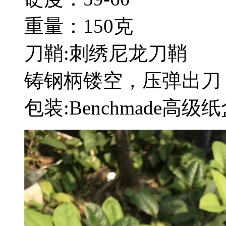
重量：150克
刀鞘:刺绣尼龙刀鞘
铸钢柄镂空，压弹出刀
包装:Benchmade高级