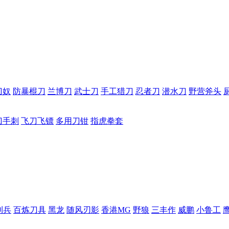
刀奴
防暴棍刀
兰博刀
武士刀
手工猎刀
忍者刀
潜水刀
野营斧头
刀手刺
飞刀飞镖
多用刀钳
指虎拳套
利兵
百炼刀具
黑龙
随风刃影
香港MG
野狼
三丰作
威鹏
小鲁工