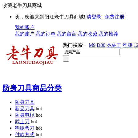
收藏老牛刀具商城
|
嗨，欢迎来到阳江老牛刀具商城!
请登录
|
免费注册
|
我的账户
我的账户
我的订单
我的留言
我的收藏
我的推荐
热门搜索
：
M9
D80
丛林王
狗腿
1
防身刀具商品分类
防身刀具
新品刀具
hot
防身电棍
hot
武士刀
hot
狗腿弯刀
hot
付款方式
hot