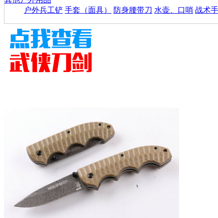
户外兵工铲
手套（面具）
防身腰带刀
水壶、口哨
战术