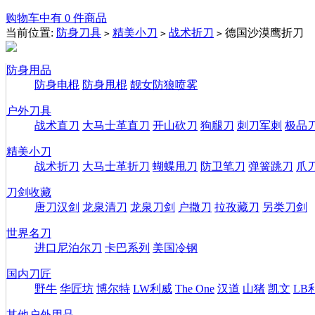
购物车中有 0 件商品
当前位置:
防身刀具
精美小刀
战术折刀
德国沙漠鹰折刀
>
>
>
防身用品
防身电棍
防身甩棍
靓女防狼喷雾
户外刀具
战术直刀
大马士革直刀
开山砍刀
狗腿刀
刺刀军刺
极品
精美小刀
战术折刀
大马士革折刀
蝴蝶甩刀
防卫笔刀
弹簧跳刀
爪
刀剑收藏
唐刀汉剑
龙泉清刀
龙泉刀剑
户撒刀
拉孜藏刀
另类刀剑
世界名刀
进口尼泊尔刀
卡巴系列
美国冷钢
国内刀匠
野牛
华匠坊
博尔特
LW利威
The One
汉道
山猪
凯文
LB
其他户外用品