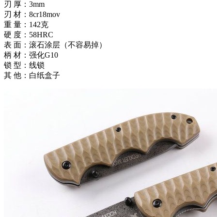
刃 厚：3mm
刃 材：8cr18mov
重 量：142克
硬 度：58HRC
表 面：滚石涂层（不容易掉）
柄 材：强化G10
锁 型：线锁
其 他：白纸盒子