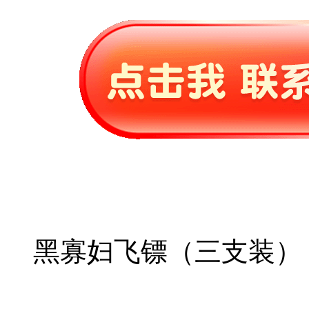
黑寡妇飞镖（三支装）