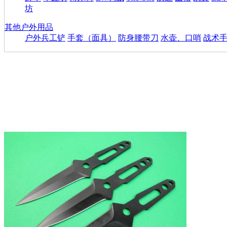
坊
其他户外用品
户外兵工铲
手套（面具）
防身腰带刀
水壶、口哨
战术