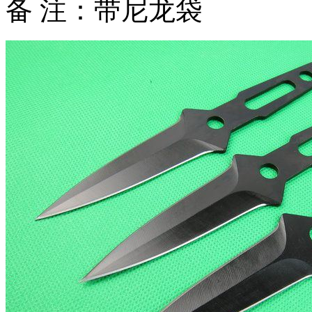
备 注：带尼龙袋