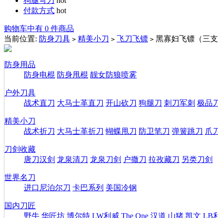
狗腿弯刀
hot
付款方式
hot
购物车中有 0 件商品
当前位置:
防身刀具
精美小刀
飞刀飞镖
黑寡妇飞镖（三支
>
>
>
防身用品
防身电棍
防身甩棍
靓女防狼喷雾
户外刀具
战术直刀
大马士革直刀
开山砍刀
狗腿刀
刺刀军刺
极品
精美小刀
战术折刀
大马士革折刀
蝴蝶甩刀
防卫笔刀
弹簧跳刀
爪
刀剑收藏
唐刀汉剑
龙泉清刀
龙泉刀剑
户撒刀
拉孜藏刀
另类刀剑
世界名刀
进口尼泊尔刀
卡巴系列
美国冷钢
国内刀匠
野牛
华匠坊
博尔特
LW利威
The One
汉道
山猪
凯文
LB