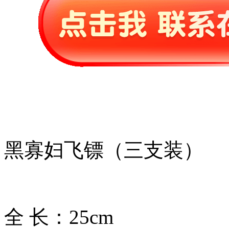
黑寡妇飞镖（三支装）
全 长：25cm