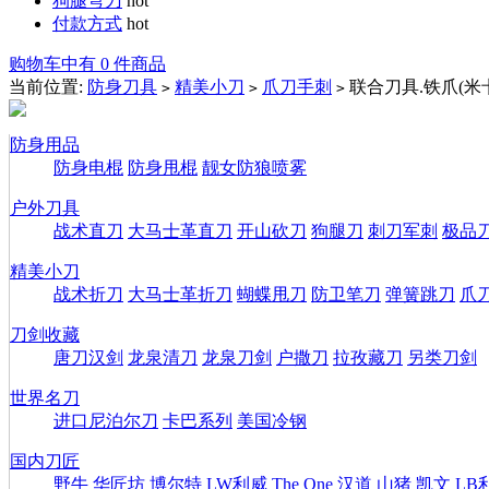
狗腿弯刀
hot
付款方式
hot
购物车中有 0 件商品
当前位置:
防身刀具
精美小刀
爪刀手刺
联合刀具.铁爪(米
>
>
>
防身用品
防身电棍
防身甩棍
靓女防狼喷雾
户外刀具
战术直刀
大马士革直刀
开山砍刀
狗腿刀
刺刀军刺
极品
精美小刀
战术折刀
大马士革折刀
蝴蝶甩刀
防卫笔刀
弹簧跳刀
爪
刀剑收藏
唐刀汉剑
龙泉清刀
龙泉刀剑
户撒刀
拉孜藏刀
另类刀剑
世界名刀
进口尼泊尔刀
卡巴系列
美国冷钢
国内刀匠
野牛
华匠坊
博尔特
LW利威
The One
汉道
山猪
凯文
LB