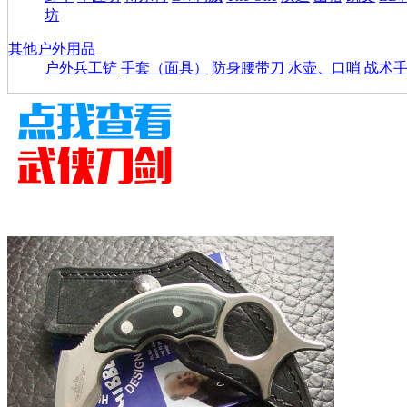
坊
其他户外用品
户外兵工铲
手套（面具）
防身腰带刀
水壶、口哨
战术