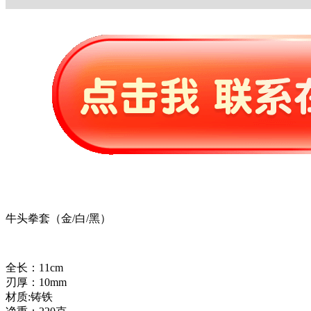
牛头拳套（金/白/黑）
全长：11cm
刃厚：10mm
材质:铸铁