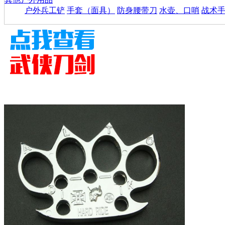
户外兵工铲
手套（面具）
防身腰带刀
水壶、口哨
战术