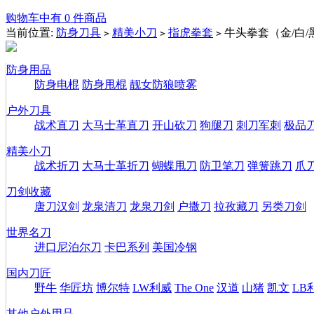
购物车中有 0 件商品
当前位置:
防身刀具
精美小刀
指虎拳套
牛头拳套（金/白/
>
>
>
防身用品
防身电棍
防身甩棍
靓女防狼喷雾
户外刀具
战术直刀
大马士革直刀
开山砍刀
狗腿刀
刺刀军刺
极品
精美小刀
战术折刀
大马士革折刀
蝴蝶甩刀
防卫笔刀
弹簧跳刀
爪
刀剑收藏
唐刀汉剑
龙泉清刀
龙泉刀剑
户撒刀
拉孜藏刀
另类刀剑
世界名刀
进口尼泊尔刀
卡巴系列
美国冷钢
国内刀匠
野牛
华匠坊
博尔特
LW利威
The One
汉道
山猪
凯文
LB
其他户外用品