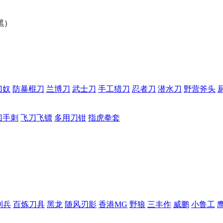
黑）
刀奴
防暴棍刀
兰博刀
武士刀
手工猎刀
忍者刀
潜水刀
野营斧头
刀手刺
飞刀飞镖
多用刀钳
指虎拳套
利兵
百炼刀具
黑龙
随风刃影
香港MG
野狼
三丰作
威鹏
小鲁工