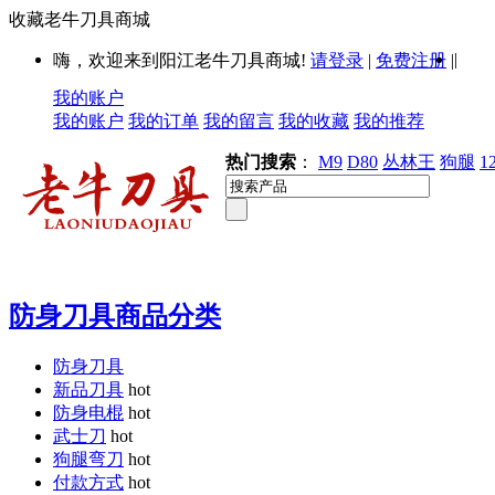
收藏老牛刀具商城
|
嗨，欢迎来到阳江老牛刀具商城!
请登录
|
免费注册
|
我的账户
我的账户
我的订单
我的留言
我的收藏
我的推荐
热门搜索
：
M9
D80
丛林王
狗腿
1
防身刀具商品分类
防身刀具
新品刀具
hot
防身电棍
hot
武士刀
hot
狗腿弯刀
hot
付款方式
hot