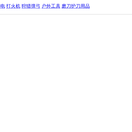
手电
打火机
狩猎弹弓
户外工具
磨刀护刀用品