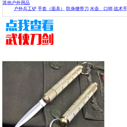
其他户外用品
户外兵工铲
手套（面具）
防身腰带刀
水壶、口哨
战术