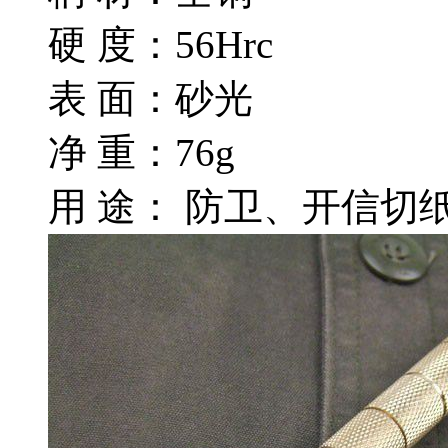
硬 度：56Hrc
表 面：砂光
净 重：76g
用 途： 防卫、开信切