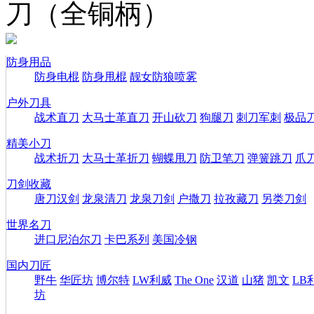
刀（全铜柄）
防身用品
防身电棍
防身甩棍
靓女防狼喷雾
户外刀具
战术直刀
大马士革直刀
开山砍刀
狗腿刀
刺刀军刺
极品
精美小刀
战术折刀
大马士革折刀
蝴蝶甩刀
防卫笔刀
弹簧跳刀
爪
刀剑收藏
唐刀汉剑
龙泉清刀
龙泉刀剑
户撒刀
拉孜藏刀
另类刀剑
世界名刀
进口尼泊尔刀
卡巴系列
美国冷钢
国内刀匠
野牛
华匠坊
博尔特
LW利威
The One
汉道
山猪
凯文
LB
坊