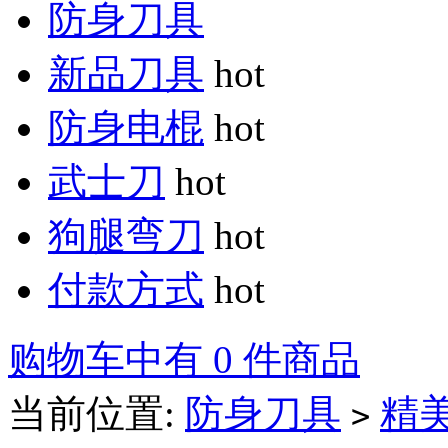
防身刀具
新品刀具
hot
防身电棍
hot
武士刀
hot
狗腿弯刀
hot
付款方式
hot
购物车中有 0 件商品
当前位置:
防身刀具
精
>